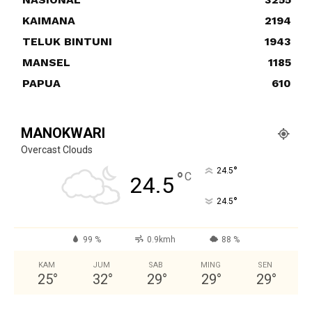
KAIMANA
2194
TELUK BINTUNI
1943
MANSEL
1185
PAPUA
610
MANOKWARI
Overcast Clouds
°
24.5
°
C
24.5
°
24.5
99 %
0.9kmh
88 %
KAM
JUM
SAB
MING
SEN
25
°
32
°
29
°
29
°
29
°