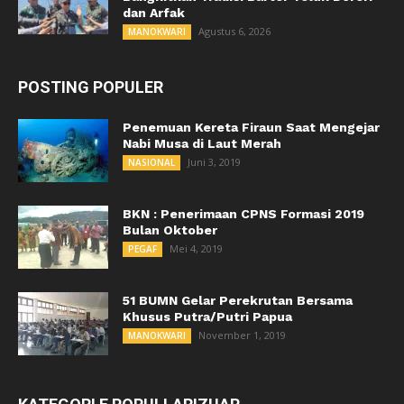
dan Arfak
Agustus 6, 2026
MANOKWARI
POSTING POPULER
Penemuan Kereta Firaun Saat Mengejar
Nabi Musa di Laut Merah
Juni 3, 2019
NASIONAL
BKN : Penerimaan CPNS Formasi 2019
Bulan Oktober
Mei 4, 2019
PEGAF
51 BUMN Gelar Perekrutan Bersama
Khusus Putra/Putri Papua
November 1, 2019
MANOKWARI