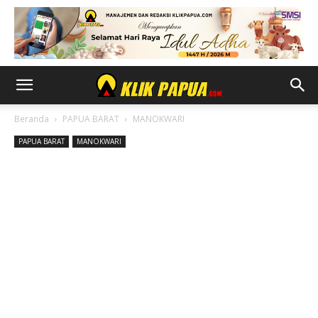
Beranda
PAPUA BARAT
MANOKWARI
PAPUA BARAT
MANOKWARI