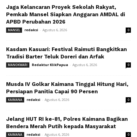
Jaga Kelancaran Proyek Sekolah Rakyat,
Pemkab Mansel Siapkan Anggaran AMDAL di
APBD Perubahan 2026
redaksi
-
Agustus 6, 2026
MANSEL
0
Kasdam Kasuari: Festival Raimuti Bangkitkan
Tradisi Barter Teluk Doreri dan Arfak
Redaktur KlikPapua
-
Agustus 6, 2026
MANOKWARI
0
Musda IV Golkar Kaimana Tinggal Hitung Hari,
Persiapan Panitia Capai 90 Persen
redaksi
-
Agustus 6, 2026
KAIMANA
0
Jelang HUT RI ke-81, Polres Kaimana Bagikan
Bendera Merah Putih kepada Masyarakat
redaksi
-
Agustus 6, 2026
KAIMANA
0