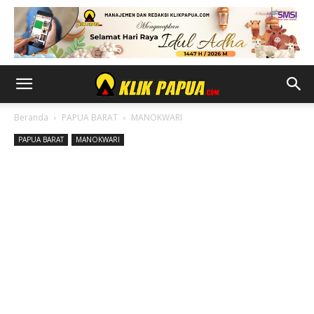
Beranda
PAPUA BARAT
MANOKWARI
PAPUA BARAT
MANOKWARI