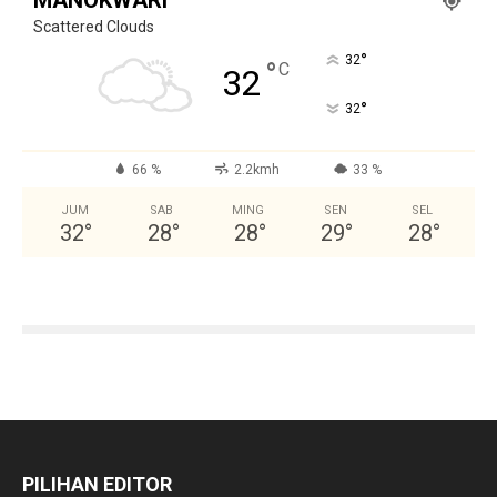
Scattered Clouds
°
32
°
C
32
°
32
66 %
2.2kmh
33 %
JUM
SAB
MING
SEN
SEL
32
°
28
°
28
°
29
°
28
°
PILIHAN EDITOR