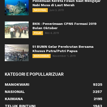
Penemuan Kereta Firaun Saat Mengejar
Nabi Musa di Laut Merah
Juni 3, 2019
NASIONAL
BKN : Penerimaan CPNS Formasi 2019
Bulan Oktober
Mei 4, 2019
PEGAF
51 BUMN Gelar Perekrutan Bersama
Khusus Putra/Putri Papua
November 1, 2019
MANOKWARI
KATEGORI E POPULLARIZUAR
MANOKWARI
9325
NASIONAL
3257
KAIMANA
2195
TELUK BINTUNI
1943