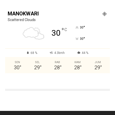
MANOKWARI
Scattered Clouds
°
30
°
C
30
°
30
68 %
4.3kmh
44 %
SEN
SEL
RAB
KAM
JUM
30
°
29
°
28
°
28
°
29
°