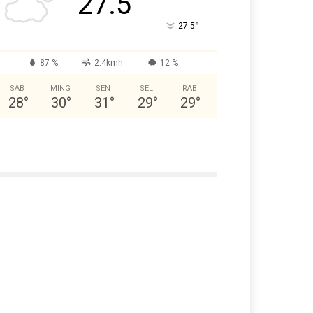
27.5
°
27.5
87 %
2.4kmh
12 %
SAB
MING
SEN
SEL
RAB
28
°
30
°
31
°
29
°
29
°