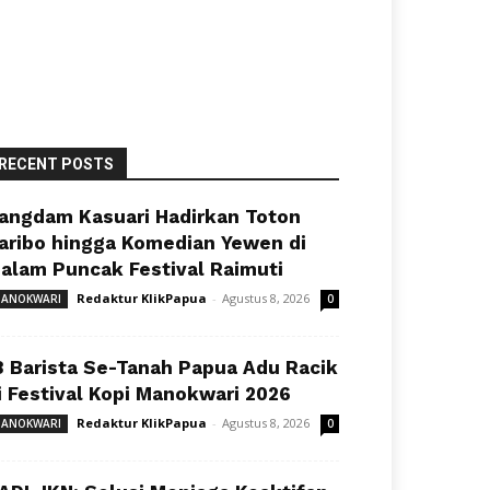
RECENT POSTS
angdam Kasuari Hadirkan Toton
aribo hingga Komedian Yewen di
alam Puncak Festival Raimuti
Redaktur KlikPapua
-
Agustus 8, 2026
ANOKWARI
0
8 Barista Se-Tanah Papua Adu Racik
i Festival Kopi Manokwari 2026
Redaktur KlikPapua
-
Agustus 8, 2026
ANOKWARI
0