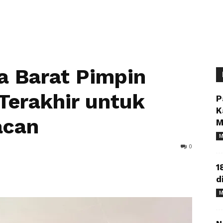
a Barat Pimpin
Terakhir untuk
P
K
acan
M
M
0
1
d
M