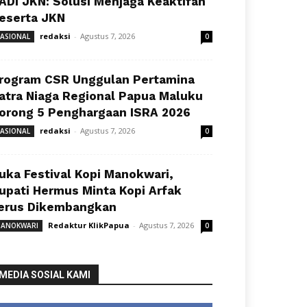
ADI JKN: Solusi Menjaga Keaktifan
eserta JKN
redaksi
-
Agustus 7, 2026
ASIONAL
0
rogram CSR Unggulan Pertamina
atra Niaga Regional Papua Maluku
orong 5 Penghargaan ISRA 2026
redaksi
-
Agustus 7, 2026
ASIONAL
0
uka Festival Kopi Manokwari,
upati Hermus Minta Kopi Arfak
erus Dikembangkan
Redaktur KlikPapua
-
Agustus 7, 2026
ANOKWARI
0
MEDIA SOSIAL KAMI