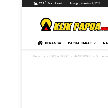
C
27.5
Minggu, Agustus 9, 2026
Manokwari
KLIKPAPUA
BERANDA
PAPUA BARAT
NA
Beranda
PAPUA BARAT
MANOKWARI
Gubernur