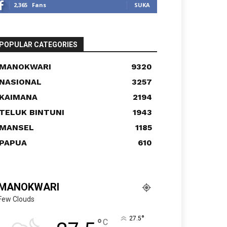
2,365
Fans
SUKA
POPULAR CATEGORIES
MANOKWARI
9320
NASIONAL
3257
KAIMANA
2194
TELUK BINTUNI
1943
MANSEL
1185
PAPUA
610
MANOKWARI
Few Clouds
°
27.5
°
C