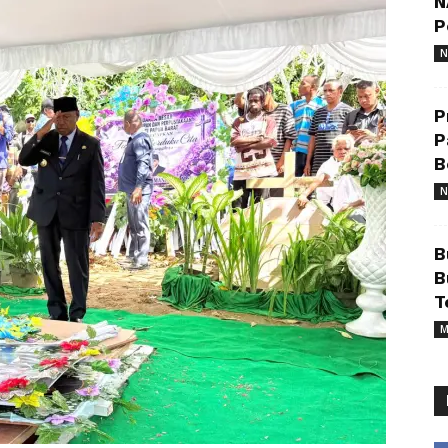
N
P
N
P
P
B
N
B
B
T
M