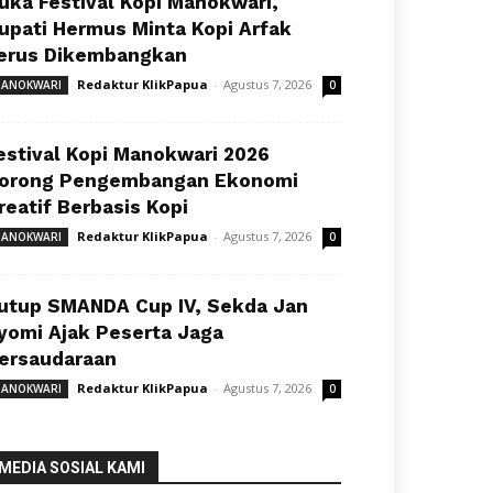
uka Festival Kopi Manokwari,
upati Hermus Minta Kopi Arfak
erus Dikembangkan
Redaktur KlikPapua
-
Agustus 7, 2026
ANOKWARI
0
estival Kopi Manokwari 2026
orong Pengembangan Ekonomi
reatif Berbasis Kopi
Redaktur KlikPapua
-
Agustus 7, 2026
ANOKWARI
0
utup SMANDA Cup IV, Sekda Jan
yomi Ajak Peserta Jaga
ersaudaraan
Redaktur KlikPapua
-
Agustus 7, 2026
ANOKWARI
0
MEDIA SOSIAL KAMI