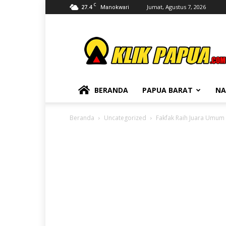
C
27.4
Jumat, Agustus 7, 2026
Manokwari
KLIKPAPUA
BERANDA
PAPUA BARAT
NA
Beranda
Uncategorized
Fakfak Raih Juara Umum 