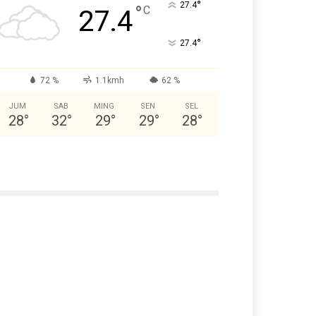
°
27.4
°
C
27.4
°
27.4
72 %
1.1kmh
62 %
JUM
SAB
MING
SEN
SEL
28
°
32
°
29
°
29
°
28
°