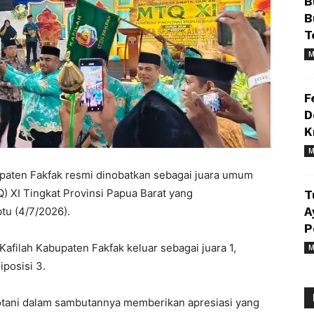
B
B
T
M
F
D
K
M
paten Fakfak resmi dinobatkan sebagai juara umum
) XI Tingkat Provinsi Papua Barat yang
T
tu (4/7/2026).
A
P
filah Kabupaten Fakfak keluar sebagai juara 1,
M
iposisi 3.
tani dalam sambutannya memberikan apresiasi yang