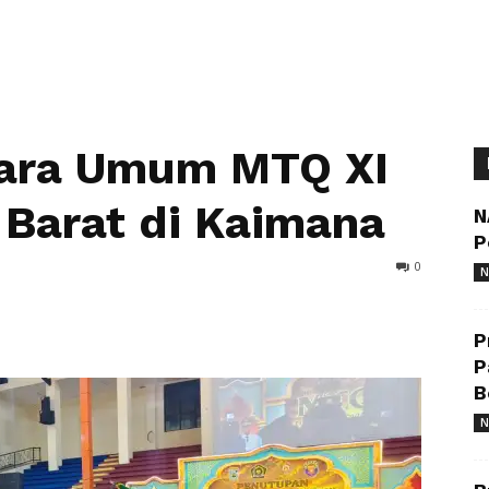
uara Umum MTQ XI
 Barat di Kaimana
N
P
0
N
P
P
B
N