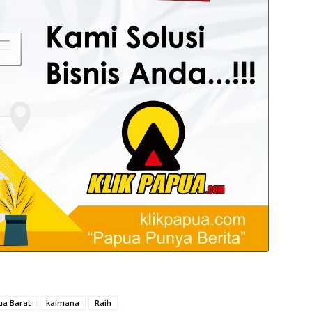
ua Barat
kaimana
Raih