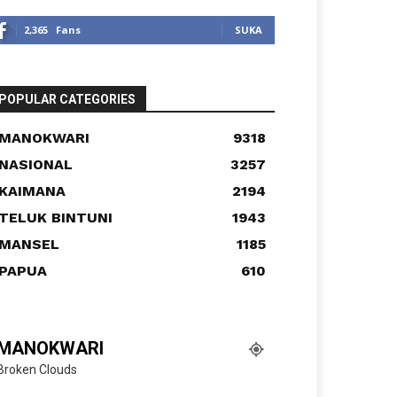
2,365
Fans
SUKA
POPULAR CATEGORIES
MANOKWARI
9318
NASIONAL
3257
KAIMANA
2194
TELUK BINTUNI
1943
MANSEL
1185
PAPUA
610
MANOKWARI
Broken Clouds