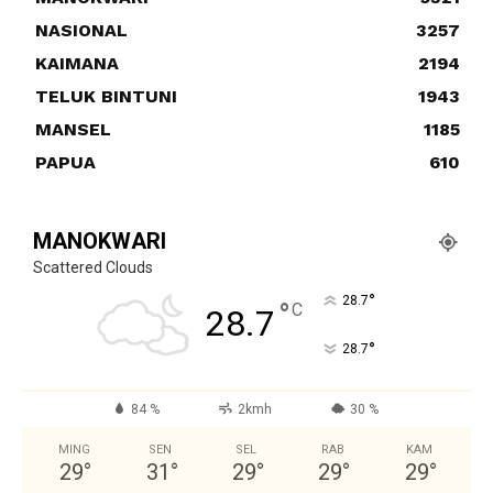
NASIONAL
3257
KAIMANA
2194
TELUK BINTUNI
1943
MANSEL
1185
PAPUA
610
MANOKWARI
Scattered Clouds
°
28.7
°
C
28.7
°
28.7
84 %
2kmh
30 %
MING
SEN
SEL
RAB
KAM
29
°
31
°
29
°
29
°
29
°