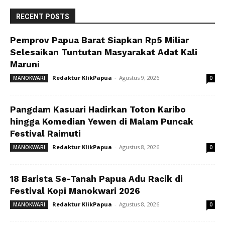
RECENT POSTS
Pemprov Papua Barat Siapkan Rp5 Miliar
Selesaikan Tuntutan Masyarakat Adat Kali
Maruni
Redaktur KlikPapua
-
Agustus 9, 2026
MANOKWARI
0
Pangdam Kasuari Hadirkan Toton Karibo
hingga Komedian Yewen di Malam Puncak
Festival Raimuti
Redaktur KlikPapua
-
Agustus 8, 2026
MANOKWARI
0
18 Barista Se-Tanah Papua Adu Racik di
Festival Kopi Manokwari 2026
Redaktur KlikPapua
-
Agustus 8, 2026
MANOKWARI
0