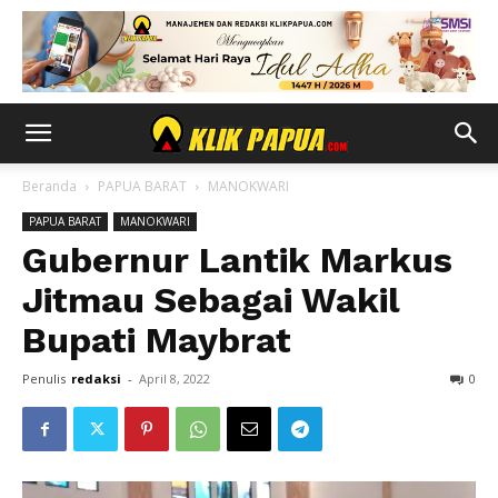
Beranda
PAPUA BARAT
MANOKWARI
PAPUA BARAT
MANOKWARI
Gubernur Lantik Markus
Jitmau Sebagai Wakil
Bupati Maybrat
Penulis
redaksi
-
April 8, 2022
0