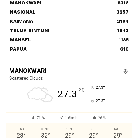
MANOKWARI
9318
NASIONAL
3257
KAIMANA
2194
TELUK BINTUNI
1943
MANSEL
1185
PAPUA
610
MANOKWARI
Scattered Clouds
°
27.3
°
C
27.3
°
27.3
71 %
1.6kmh
26 %
SAB
MING
SEN
SEL
RAB
28
°
32
°
29
°
29
°
29
°