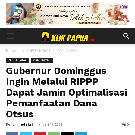
Beranda
PAPUA BARAT
MANOKWARI
PAPUA BARAT
MANOKWARI
Gubernur Dominggus
Ingin Melalui RIPPP
Dapat Jamin Optimalisasi
Pemanfaatan Dana
Otsus
Penulis
redaksi
-
Januari 19, 2022
0