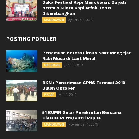
Buka Festival Kopi Manokwari, Bupati
Hermus Minta Kopi Arfak Terus
Dikembangkan
Agustus 7, 2026
MANOKWARI
POSTING POPULER
Penemuan Kereta Firaun Saat Mengejar
Nabi Musa di Laut Merah
Juni 3, 2019
NASIONAL
BKN : Penerimaan CPNS Formasi 2019
Bulan Oktober
Mei 4, 2019
PEGAF
51 BUMN Gelar Perekrutan Bersama
Khusus Putra/Putri Papua
November 1, 2019
MANOKWARI