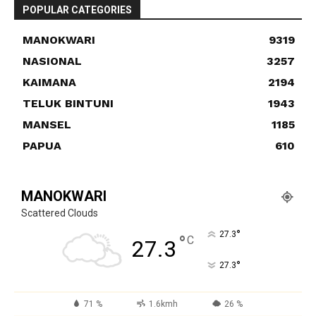
POPULAR CATEGORIES
MANOKWARI
9319
NASIONAL
3257
KAIMANA
2194
TELUK BINTUNI
1943
MANSEL
1185
PAPUA
610
MANOKWARI
Scattered Clouds
°
27.3
°
C
27.3
°
27.3
71 %
1.6kmh
26 %