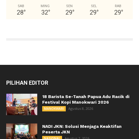
SAB
MING
SEN
SEL
RAB
28
°
32
°
29
°
29
°
29
°
PILIHAN EDITOR
18 Barista Se-Tanah Papua Adu Racik di
Festival Kopi Manokwari 2026
Agustus 8, 2026
MANOKWARI
NADI JKN: Solusi Menjaga Keaktifan
Peserta JKN
Agustus 7, 2026
NASIONAL