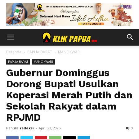
Beranda
PAPUA BARAT
MANOKWARI
PAPUA BARAT
MANOKWARI
Gubernur Dominggus
Dorong Bupati Usulkan
Koperasi Merah Putih dan
Sekolah Rakyat dalam
RPJMD
Penulis
redaksi
-
April 23, 2025
0