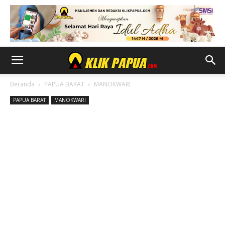
Beranda
PAPUA BARAT
MANOKWARI
PAPUA BARAT
MANOKWARI