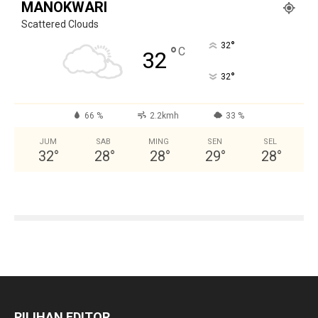
MANOKWARI
Scattered Clouds
°
32
°
C
32
°
32
66 %
2.2kmh
33 %
JUM
SAB
MING
SEN
SEL
32
°
28
°
28
°
29
°
28
°
PILIHAN EDITOR