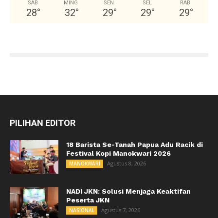
SAB
MING
SEN
SEL
RAB
28
°
32
°
29
°
29
°
29
°
PILIHAN EDITOR
18 Barista Se-Tanah Papua Adu Racik di
Festival Kopi Manokwari 2026
Agustus 8, 2026
MANOKWARI
NADI JKN: Solusi Menjaga Keaktifan
Peserta JKN
Agustus 7, 2026
NASIONAL