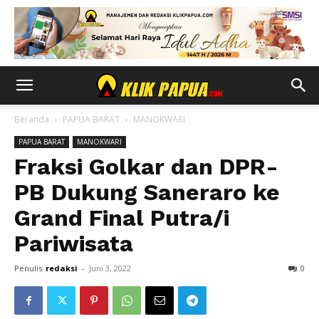
Beranda
PAPUA BARAT
MANOKWARI
PAPUA BARAT
MANOKWARI
Fraksi Golkar dan DPR-
PB Dukung Saneraro ke
Grand Final Putra/i
Pariwisata
Penulis
redaksi
-
Juni 3, 2022
0