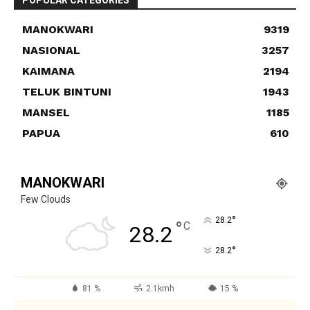
POPULAR CATEGORIES
MANOKWARI
9319
NASIONAL
3257
KAIMANA
2194
TELUK BINTUNI
1943
MANSEL
1185
PAPUA
610
MANOKWARI
Few Clouds
°
28.2
°
C
28.2
°
28.2
81 %
2.1kmh
15 %