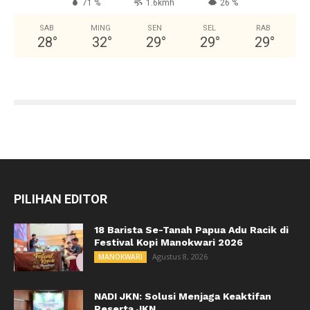
71 %
1.6kmh
26 %
SAB
MING
SEN
SEL
RAB
28
°
32
°
29
°
29
°
29
°
PILIHAN EDITOR
18 Barista Se-Tanah Papua Adu Racik di
Festival Kopi Manokwari 2026
Agustus 8, 2026
MANOKWARI
NADI JKN: Solusi Menjaga Keaktifan
Peserta JKN