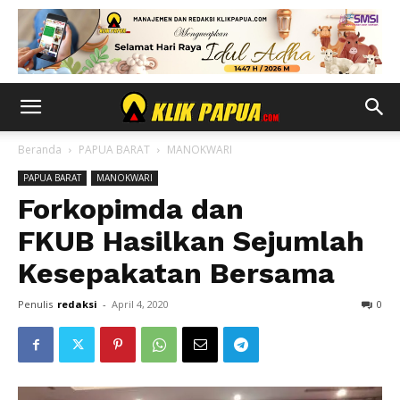
Beranda
PAPUA BARAT
MANOKWARI
PAPUA BARAT
MANOKWARI
Forkopimda dan
FKUB Hasilkan Sejumlah
Kesepakatan Bersama
Penulis
redaksi
-
April 4, 2020
0