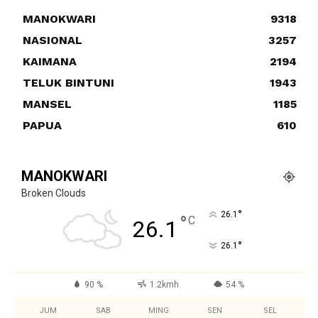
MANOKWARI
9318
NASIONAL
3257
KAIMANA
2194
TELUK BINTUNI
1943
MANSEL
1185
PAPUA
610
MANOKWARI
Broken Clouds
°
26.1
°
C
26.1
°
26.1
90 %
1.2kmh
54 %
JUM
SAB
MING
SEN
SEL