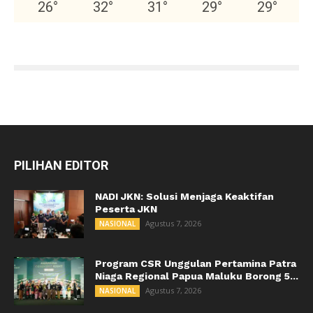
26
°
32
°
31
°
29
°
29
°
PILIHAN EDITOR
NADI JKN: Solusi Menjaga Keaktifan
Peserta JKN
Agustus 7, 2026
NASIONAL
Program CSR Unggulan Pertamina Patra
Niaga Regional Papua Maluku Borong 5...
Agustus 7, 2026
NASIONAL