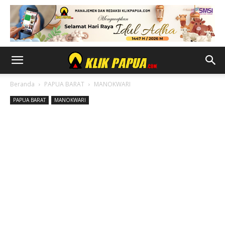
Beranda
PAPUA BARAT
MANOKWARI
PAPUA BARAT
MANOKWARI