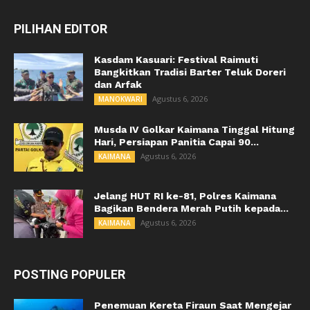
PILIHAN EDITOR
Kasdam Kasuari: Festival Raimuti
Bangkitkan Tradisi Barter Teluk Doreri
dan Arfak
Agustus 6, 2026
MANOKWARI
Musda IV Golkar Kaimana Tinggal Hitung
Hari, Persiapan Panitia Capai 90...
Agustus 6, 2026
KAIMANA
Jelang HUT RI ke-81, Polres Kaimana
Bagikan Bendera Merah Putih kepada...
Agustus 6, 2026
KAIMANA
POSTING POPULER
Penemuan Kereta Firaun Saat Mengejar