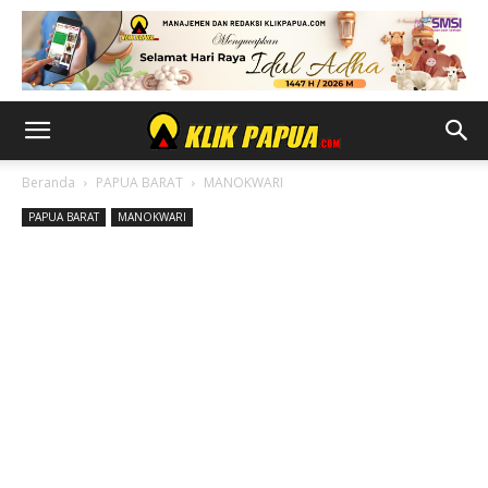
Beranda
PAPUA BARAT
MANOKWARI
PAPUA BARAT
MANOKWARI