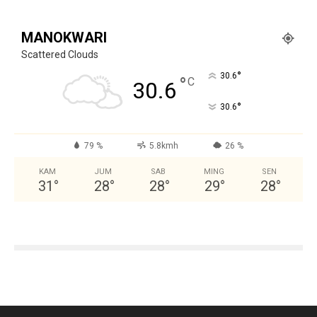
MANOKWARI
Scattered Clouds
°
30.6
°
C
30.6
°
30.6
79 %
5.8kmh
26 %
KAM
JUM
SAB
MING
SEN
31
°
28
°
28
°
29
°
28
°