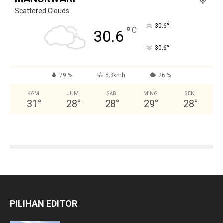
Scattered Clouds
°
30.6
°
C
30.6
°
30.6
79 %
5.8kmh
26 %
KAM
JUM
SAB
MING
SEN
31
°
28
°
28
°
29
°
28
°
PILIHAN EDITOR