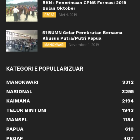
BKN : Penerimaan CPNS Formasi 2019
Bulan Oktober
Mei 4, 2019
PEGAF
51 BUMN Gelar Perekrutan Bersama
Khusus Putra/Putri Papua
November 1, 2019
MANOKWARI
KATEGORI E POPULLARIZUAR
MANOKWARI
9312
NASIONAL
3255
KAIMANA
2194
TELUK BINTUNI
1943
MANSEL
1184
PAPUA
610
PEGAF
407