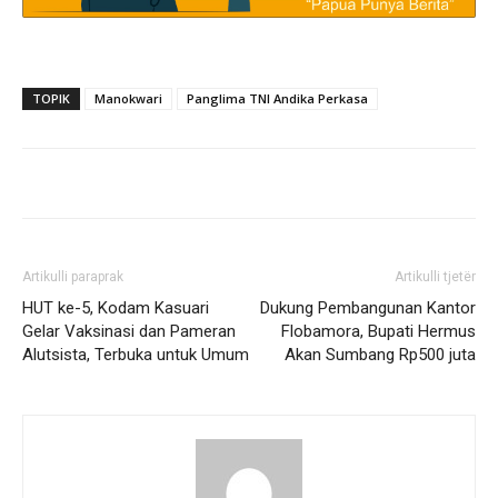
TOPIK
Manokwari
Panglima TNI Andika Perkasa
Artikulli paraprak
Artikulli tjetër
HUT ke-5, Kodam Kasuari
Dukung Pembangunan Kantor
Gelar Vaksinasi dan Pameran
Flobamora, Bupati Hermus
Alutsista, Terbuka untuk Umum
Akan Sumbang Rp500 juta