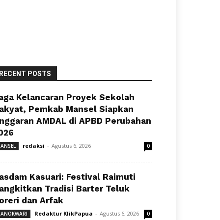
RECENT POSTS
aga Kelancaran Proyek Sekolah
akyat, Pemkab Mansel Siapkan
nggaran AMDAL di APBD Perubahan
026
redaksi
-
Agustus 6, 2026
ANSEL
0
asdam Kasuari: Festival Raimuti
angkitkan Tradisi Barter Teluk
oreri dan Arfak
Redaktur KlikPapua
-
Agustus 6, 2026
ANOKWARI
0