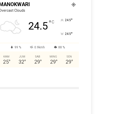
MANOKWARI
Overcast Clouds
°
24.5
°
C
24.5
°
24.5
99 %
0.9kmh
88 %
KAM
JUM
SAB
MING
SEN
25
°
32
°
29
°
29
°
29
°