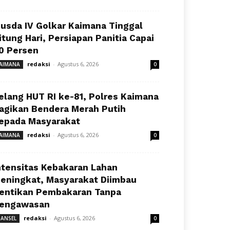
usda IV Golkar Kaimana Tinggal
itung Hari, Persiapan Panitia Capai
0 Persen
redaksi
-
Agustus 6, 2026
AIMANA
0
elang HUT RI ke-81, Polres Kaimana
agikan Bendera Merah Putih
epada Masyarakat
redaksi
-
Agustus 6, 2026
AIMANA
0
ntensitas Kebakaran Lahan
eningkat, Masyarakat Diimbau
entikan Pembakaran Tanpa
engawasan
redaksi
-
Agustus 6, 2026
ANSEL
0