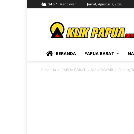
C
24.5
Jumat, Agustus 7, 2026
Manokwari
KLIKPAPUA
BERANDA
PAPUA BARAT
NA
Beranda
PAPUA BARAT
MANOKWARI
Dialog B