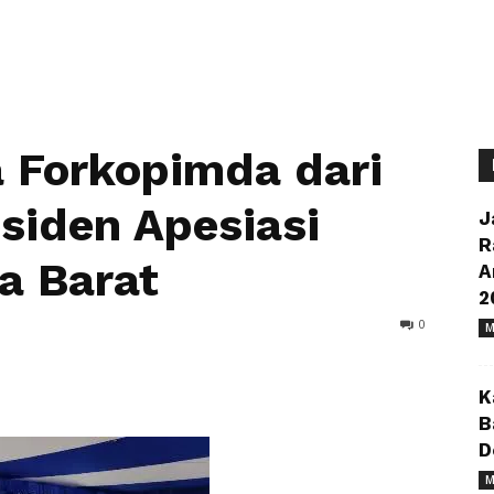
 Forkopimda dari
esiden Apesiasi
J
R
a Barat
A
2
0
M
K
B
D
M