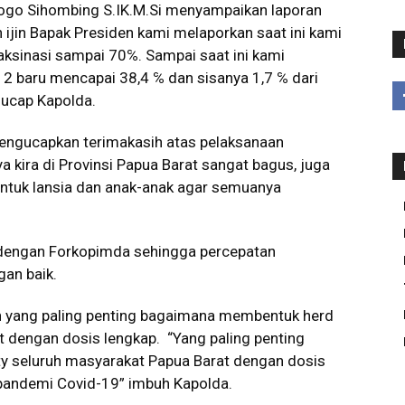
agogo Sihombing
S.IK.M.Si
menyampaikan laporan
 ijin Bapak Presiden kami melaporkan saat ini kami
ksinasi sampai 70℅. Sampai saat ini kami
 2 baru mencapai 38,4 ℅ dan sisanya 1,7 ℅ dari
 ucap Kapolda.
engucapkan terimakasih atas pelaksanaan
ya kira di Provinsi Papua Barat sangat bagus, juga
untuk lansia dan anak-anak agar semuanya
 dengan Forkopimda sehingga percepatan
gan baik.
 yang paling penting bagaimana membentuk herd
 dengan dosis lengkap. “Yang paling penting
y seluruh masyarakat Papua Barat dengan dosis
i pandemi Covid-19” imbuh Kapolda.