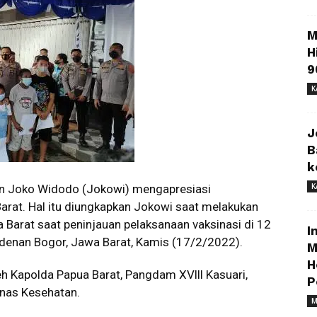
M
H
9
K
J
B
k
K
n Joko Widodo (Jokowi) mengapresiasi
Barat. Hal itu diungkapkan Jokowi saat melakukan
 Barat saat peninjauan pelaksanaan vaksinasi di 12
I
esidenan Bogor, Jawa Barat, Kamis (17/2/2022).
M
H
leh Kapolda Papua Barat, Pangdam XVlll Kasuari,
P
inas Kesehatan.
M