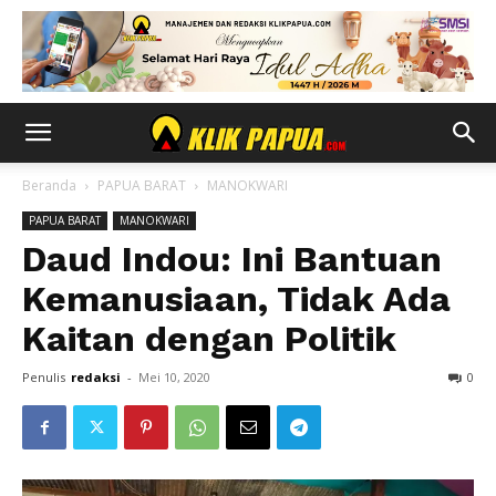
Beranda
PAPUA BARAT
MANOKWARI
PAPUA BARAT
MANOKWARI
Daud Indou: Ini Bantuan
Kemanusiaan, Tidak Ada
Kaitan dengan Politik
Penulis
redaksi
-
Mei 10, 2020
0