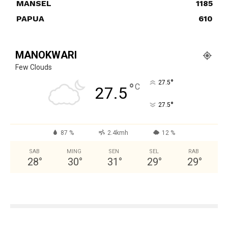
MANSEL
1185
PAPUA
610
MANOKWARI
Few Clouds
°
27.5
°
C
27.5
°
27.5
87 %
2.4kmh
12 %
SAB
MING
SEN
SEL
RAB
28
°
30
°
31
°
29
°
29
°