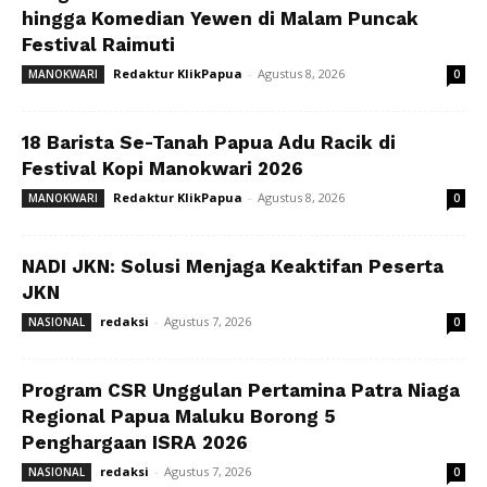
hingga Komedian Yewen di Malam Puncak
Festival Raimuti
Redaktur KlikPapua
-
Agustus 8, 2026
MANOKWARI
0
18 Barista Se-Tanah Papua Adu Racik di
Festival Kopi Manokwari 2026
Redaktur KlikPapua
-
Agustus 8, 2026
MANOKWARI
0
NADI JKN: Solusi Menjaga Keaktifan Peserta
JKN
redaksi
-
Agustus 7, 2026
NASIONAL
0
Program CSR Unggulan Pertamina Patra Niaga
Regional Papua Maluku Borong 5
Penghargaan ISRA 2026
redaksi
-
Agustus 7, 2026
NASIONAL
0