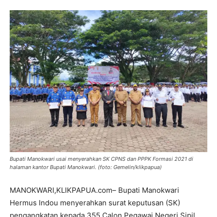
Bupati Manokwari usai menyerahkan SK CPNS dan PPPK Formasi 2021 di
halaman kantor Bupati Manokwari. (foto: Gemelin/klikpapua)
MANOKWARI,KLIKPAPUA.com– Bupati Manokwari
Hermus Indou menyerahkan surat keputusan (SK)
pengangkatan kepada 355 Calon Pegawai Negeri Sipil