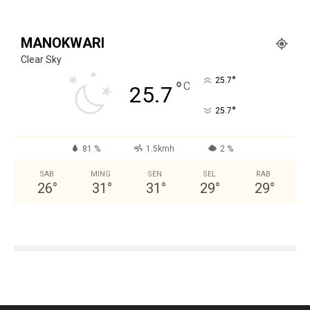
MANOKWARI
Clear Sky
°
25.7
°
C
25.7
°
25.7
81 %
1.5kmh
2 %
SAB
MING
SEN
SEL
RAB
26
°
31
°
31
°
29
°
29
°