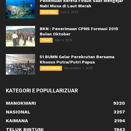
Penemuan Kereta Firaun Saat Mengejar
Nabi Musa di Laut Merah
Juni 3, 2019
NASIONAL
BKN : Penerimaan CPNS Formasi 2019
Bulan Oktober
Mei 4, 2019
PEGAF
51 BUMN Gelar Perekrutan Bersama
Khusus Putra/Putri Papua
November 1, 2019
MANOKWARI
KATEGORI E POPULLARIZUAR
MANOKWARI
9320
NASIONAL
3257
KAIMANA
2194
TELUK BINTUNI
1943