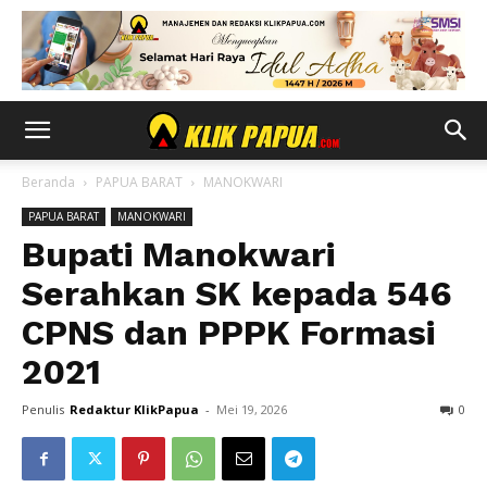
Beranda
PAPUA BARAT
MANOKWARI
PAPUA BARAT
MANOKWARI
Bupati Manokwari
Serahkan SK kepada 546
CPNS dan PPPK Formasi
2021
Penulis
Redaktur KlikPapua
-
Mei 19, 2026
0