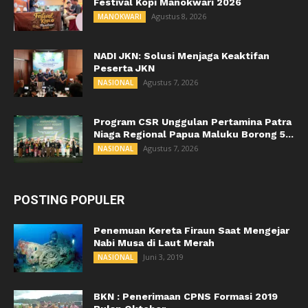
Festival Kopi Manokwari 2026
Agustus 8, 2026
MANOKWARI
NADI JKN: Solusi Menjaga Keaktifan
Peserta JKN
Agustus 7, 2026
NASIONAL
Program CSR Unggulan Pertamina Patra
Niaga Regional Papua Maluku Borong 5...
Agustus 7, 2026
NASIONAL
POSTING POPULER
Penemuan Kereta Firaun Saat Mengejar
Nabi Musa di Laut Merah
Juni 3, 2019
NASIONAL
BKN : Penerimaan CPNS Formasi 2019