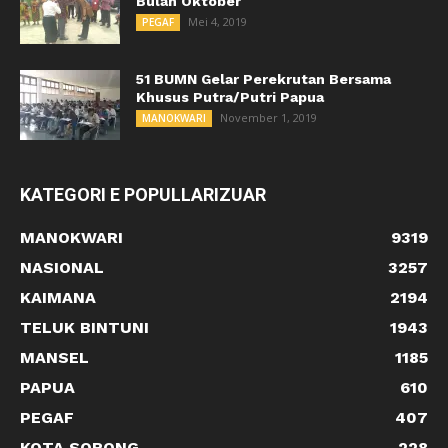
Bulan Oktober
Mei 4, 2019
PEGAF
51 BUMN Gelar Perekrutan Bersama
Khusus Putra/Putri Papua
November 1, 2019
MANOKWARI
KATEGORI E POPULLARIZUAR
MANOKWARI
9319
NASIONAL
3257
KAIMANA
2194
TELUK BINTUNI
1943
MANSEL
1185
PAPUA
610
PEGAF
407
KOTA SORONG
228