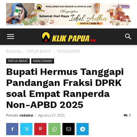
Beranda
PAPUA BARAT
MANOKWARI
PAPUA BARAT
MANOKWARI
Bupati Hermus Tanggapi
Pandangan Fraksi DPRK
soal Empat Ranperda
Non-APBD 2025
Penulis
redaksi
-
Agustus 27, 2025
0