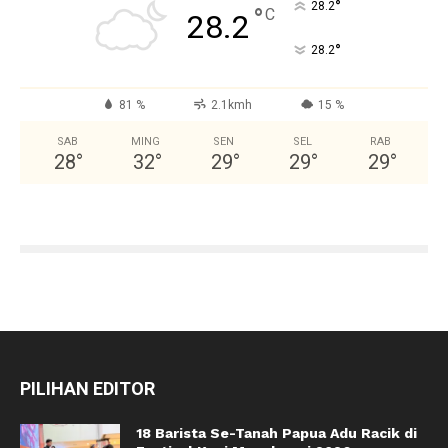
°
28.2
°
C
28.2
°
28.2
81 %
2.1kmh
15 %
SAB
MING
SEN
SEL
RAB
28
°
32
°
29
°
29
°
29
°
PILIHAN EDITOR
18 Barista Se-Tanah Papua Adu Racik di