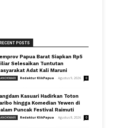
RECENT POSTS
emprov Papua Barat Siapkan Rp5
iliar Selesaikan Tuntutan
asyarakat Adat Kali Maruni
Redaktur KlikPapua
-
Agustus 9, 2026
ANOKWARI
0
angdam Kasuari Hadirkan Toton
aribo hingga Komedian Yewen di
alam Puncak Festival Raimuti
Redaktur KlikPapua
-
Agustus 8, 2026
ANOKWARI
0