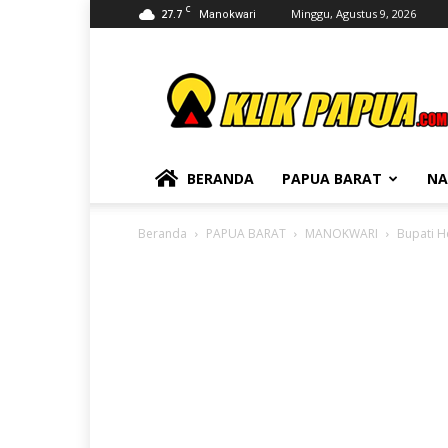
C
27.7
Minggu, Agustus 9, 2026
Manokwari
KLIKPAPUA
BERANDA
PAPUA BARAT
NA
Beranda
PAPUA BARAT
MANOKWARI
Bupati H