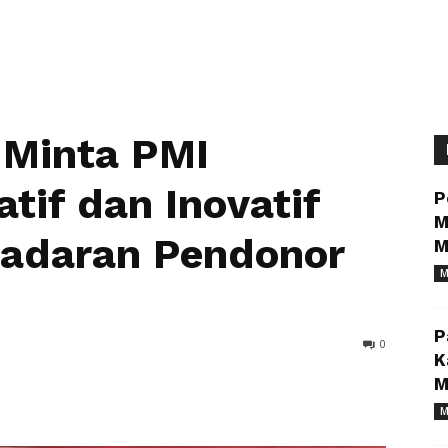
 Minta PMI
tif dan Inovatif
P
M
sadaran Pendonor
M
M
P
0
K
M
M