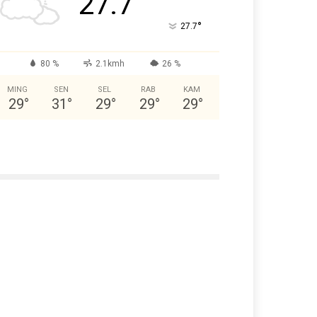
27.7
°
27.7
80 %
2.1kmh
26 %
MING
SEN
SEL
RAB
KAM
29
°
31
°
29
°
29
°
29
°