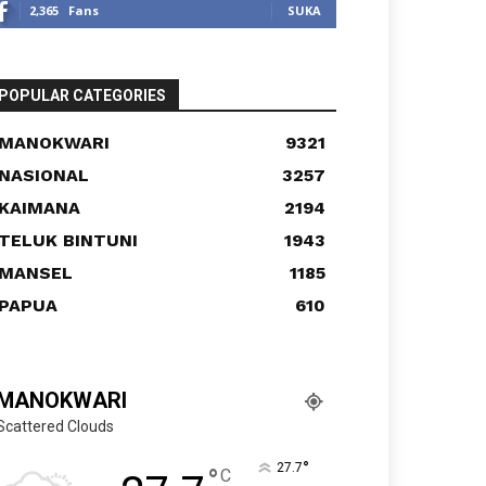
2,365
Fans
SUKA
POPULAR CATEGORIES
MANOKWARI
9321
NASIONAL
3257
KAIMANA
2194
TELUK BINTUNI
1943
MANSEL
1185
PAPUA
610
MANOKWARI
Scattered Clouds
°
27.7
°
C