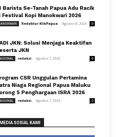
8 Barista Se-Tanah Papua Adu Racik
i Festival Kopi Manokwari 2026
Redaktur KlikPapua
-
Agustus 8, 2026
ANOKWARI
0
ADI JKN: Solusi Menjaga Keaktifan
eserta JKN
redaksi
-
Agustus 7, 2026
ASIONAL
0
rogram CSR Unggulan Pertamina
atra Niaga Regional Papua Maluku
orong 5 Penghargaan ISRA 2026
redaksi
-
Agustus 7, 2026
ASIONAL
0
MEDIA SOSIAL KAMI