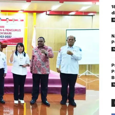
1
d
M
N
P
N
P
P
B
N