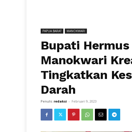
PAPUA BARAT
MANOKWARI
Bupati Hermus
Manokwari Krea
Tingkatkan Ke
Darah
Penulis
redaksi
-
Februari 9, 2023