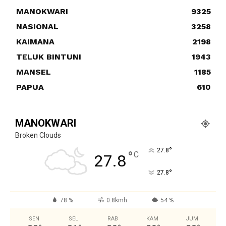
MANOKWARI
9325
NASIONAL
3258
KAIMANA
2198
TELUK BINTUNI
1943
MANSEL
1185
PAPUA
610
MANOKWARI
Broken Clouds
°
27.8
°
C
27.8
°
27.8
78 %
0.8kmh
54 %
SEN
SEL
RAB
KAM
JUM