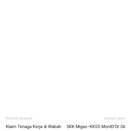
Artikulli paraprak
Artikulli tjetër
Klaim Tenaga Kerja di Wabah
SKK Migas–KKSS MontD’Or Oil