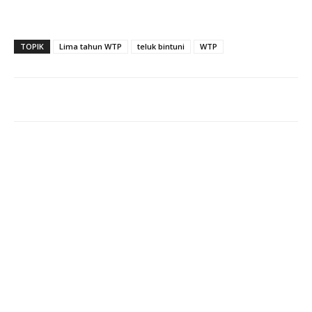
TOPIK
Lima tahun WTP
teluk bintuni
WTP