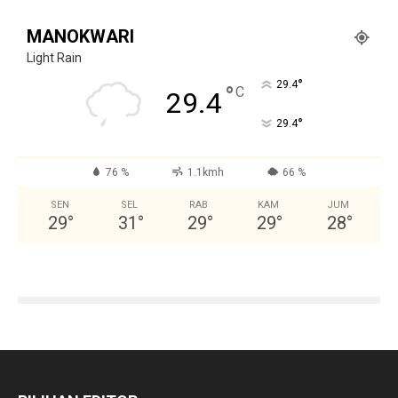
MANOKWARI
Light Rain
°
29.4
°
C
29.4
°
29.4
76 %
1.1kmh
66 %
SEN
SEL
RAB
KAM
JUM
29
°
31
°
29
°
29
°
28
°