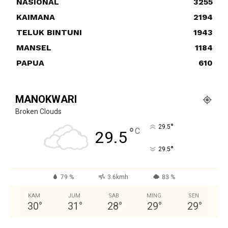
NASIONAL
3255
KAIMANA
2194
TELUK BINTUNI
1943
MANSEL
1184
PAPUA
610
MANOKWARI
Broken Clouds
°
29.5
°
C
29.5
°
29.5
79 %
3.6kmh
83 %
KAM
JUM
SAB
MING
SEN
30
°
31
°
28
°
29
°
29
°