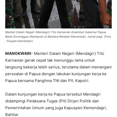
Menteri Dalam Negeri (Mendagri) Tito Karnavian disambut Gubernur Papua
Barat Dominggus Mandacan di Bandara Rendani Manokwari, Jumat pagi. (Foto
: Puspen Kemendari)
MANOKWARI
– Menteri Dalam Negeri (Mendagri) Tito
Karnavian gerak cepat tak menunggu lama untuk
langsung bekerja lebih serius, terutama dalam menangani
persoalan di Papua dengan lakukan kunjungan kerja ke
Papua bersama Panglima TNI dan Plt. Kapolri.
Dalam kunjungan kerja ke Papua tersebut Mendagri
didampingi Pelaksana Tugas (Plt) Dirjen Politik dan
Pemerintahan Umum yang juga Kapuspen Kemendagri,
Bahtiar.