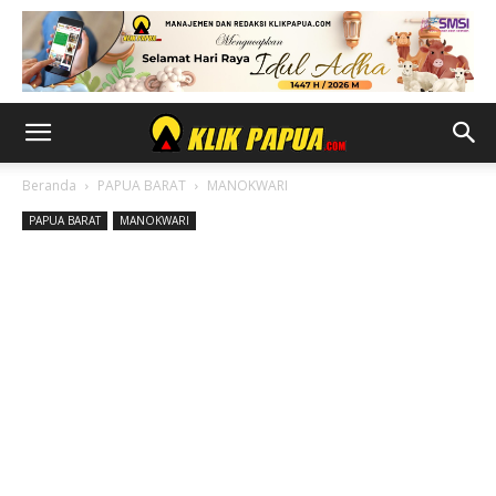
Beranda
PAPUA BARAT
MANOKWARI
PAPUA BARAT
MANOKWARI