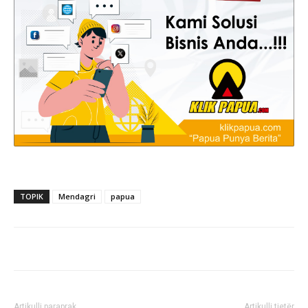
TOPIK
Mendagri
papua
Artikulli paraprak
Artikulli tjetër