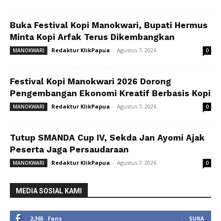
Buka Festival Kopi Manokwari, Bupati Hermus
Minta Kopi Arfak Terus Dikembangkan
Redaktur KlikPapua
-
Agustus 7, 2026
MANOKWARI
0
Festival Kopi Manokwari 2026 Dorong
Pengembangan Ekonomi Kreatif Berbasis Kopi
Redaktur KlikPapua
-
Agustus 7, 2026
MANOKWARI
0
Tutup SMANDA Cup IV, Sekda Jan Ayomi Ajak
Peserta Jaga Persaudaraan
Redaktur KlikPapua
-
Agustus 7, 2026
MANOKWARI
0
MEDIA SOSIAL KAMI
2,365
Fans
SUKA