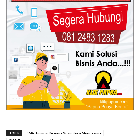
TOPIK
SMA Taruna Kasuari Nusantara Manokwari