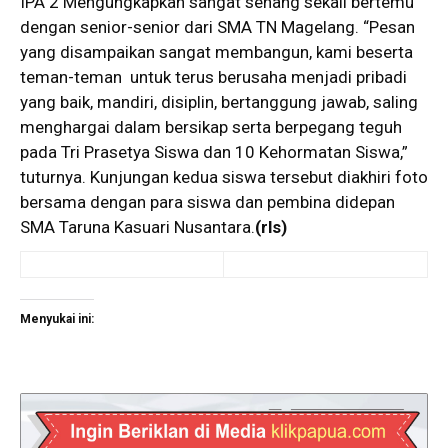
IPA 2 Mengungkapkan sangat senang sekali bertemu
dengan senior-senior dari SMA TN Magelang. “Pesan
yang disampaikan sangat membangun, kami beserta
teman-teman untuk terus berusaha menjadi pribadi
yang baik, mandiri, disiplin, bertanggung jawab, saling
menghargai dalam bersikap serta berpegang teguh
pada Tri Prasetya Siswa dan 10 Kehormatan Siswa,”
tuturnya. Kunjungan kedua siswa tersebut diakhiri foto
bersama dengan para siswa dan pembina didepan
SMA Taruna Kasuari Nusantara.
(rls)
Menyukai ini: