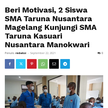
Beri Motivasi, 2 Siswa
SMA Taruna Nusantara
Magelang Kunjungi SMA
Taruna Kasuari
Nusantara Manokwari
Penulis
redaksi
-
September 22, 2021
0