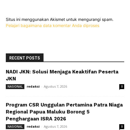
Situs ini menggunakan Akismet untuk mengurangi spam.
Pelajari bagaimana data komentar Anda diproses
RECENT POSTS
NADI JKN: Solusi Menjaga Keaktifan Peserta
JKN
redaksi
-
Agustus 7, 2026
NASIONAL
0
Program CSR Unggulan Pertamina Patra Niaga
Regional Papua Maluku Borong 5
Penghargaan ISRA 2026
redaksi
-
Agustus 7, 2026
NASIONAL
0