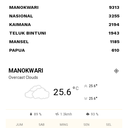
MANOKWARI
9313
NASIONAL
3255
KAIMANA
2194
TELUK BINTUNI
1943
MANSEL
1185
PAPUA
610
MANOKWARI
Overcast Clouds
°
25.6
°
C
25.6
°
25.6
89 %
1.3kmh
93 %
JUM
SAB
MING
SEN
SEL