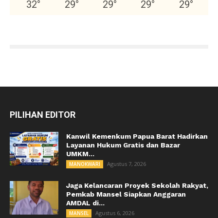
32
°
29
°
29
°
29
°
29
°
PILIHAN EDITOR
Kanwil Kemenkum Papua Barat Hadirkan
Layanan Hukum Gratis dan Bazar
UMKM...
Agustus 7, 2026
MANOKWARI
Jaga Kelancaran Proyek Sekolah Rakyat,
Pemkab Mansel Siapkan Anggaran
AMDAL di...
Agustus 6, 2026
MANSEL