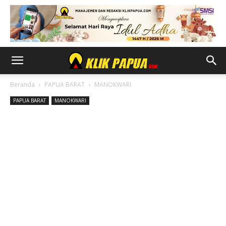
Beranda
PAPUA BARAT
MANOKWARI
PAPUA BARAT
MANOKWARI