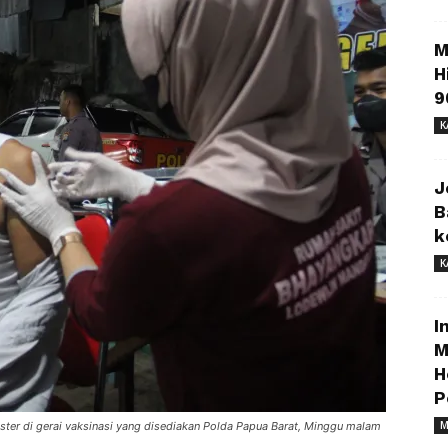
M
H
9
K
J
B
k
K
I
M
H
P
M
ster di gerai vaksinasi yang disediakan Polda Papua Barat, Minggu malam