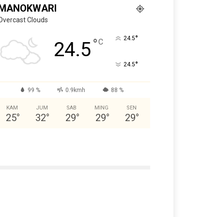
MANOKWARI
Overcast Clouds
°
24.5
°
C
24.5
°
24.5
99 %
0.9kmh
88 %
KAM
JUM
SAB
MING
SEN
25
°
32
°
29
°
29
°
29
°