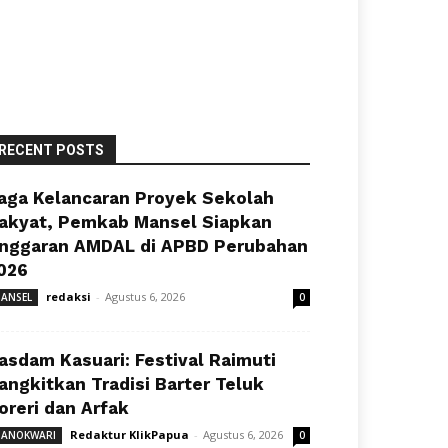
RECENT POSTS
aga Kelancaran Proyek Sekolah
akyat, Pemkab Mansel Siapkan
nggaran AMDAL di APBD Perubahan
026
redaksi
-
Agustus 6, 2026
ANSEL
0
asdam Kasuari: Festival Raimuti
angkitkan Tradisi Barter Teluk
oreri dan Arfak
Redaktur KlikPapua
-
Agustus 6, 2026
ANOKWARI
0