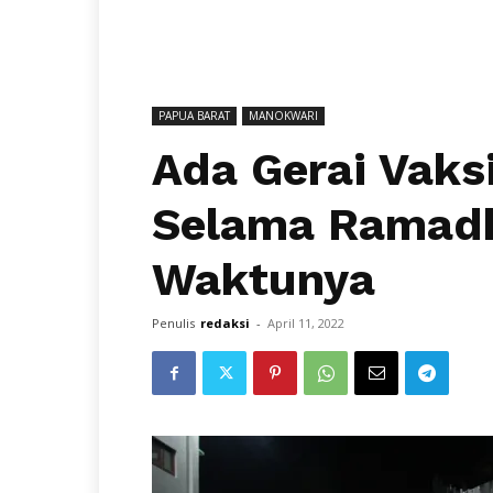
PAPUA BARAT
MANOKWARI
Ada Gerai Vaks
Selama Ramadha
Waktunya
Penulis
redaksi
-
April 11, 2022