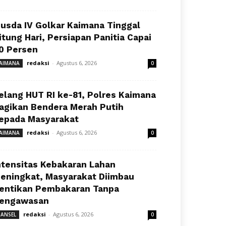
usda IV Golkar Kaimana Tinggal
itung Hari, Persiapan Panitia Capai
0 Persen
redaksi
-
Agustus 6, 2026
AIMANA
0
elang HUT RI ke-81, Polres Kaimana
agikan Bendera Merah Putih
epada Masyarakat
redaksi
-
Agustus 6, 2026
AIMANA
0
ntensitas Kebakaran Lahan
eningkat, Masyarakat Diimbau
entikan Pembakaran Tanpa
engawasan
redaksi
-
Agustus 6, 2026
ANSEL
0