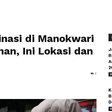
inasi di Manokwari
n, Ini Lokasi dan
J
R
A
2
0
M
K
B
D
M