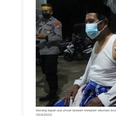
Seorang bapak usai sholat taraweh menjalani vaksinasi boo
(10/4/2022).