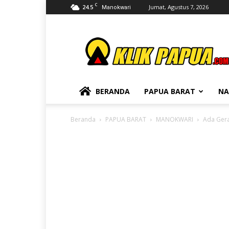
C
24.5
Jumat, Agustus 7, 2026
Manokwari
KLIKPAPUA
BERANDA
PAPUA BARAT
NA
Beranda
PAPUA BARAT
MANOKWARI
Ada Gera