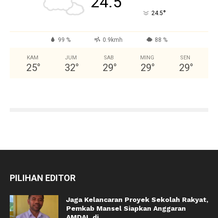
24.5
°
24.5
99 %
0.9kmh
88 %
KAM
JUM
SAB
MING
SEN
25
°
32
°
29
°
29
°
29
°
PILIHAN EDITOR
Jaga Kelancaran Proyek Sekolah Rakyat,
Pemkab Mansel Siapkan Anggaran
AMDAL di...