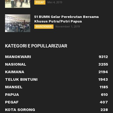
Mei 4, 2019
PEGAF
51 BUMN Gelar Perekrutan Bersama
Khusus Putra/Putri Papua
November 1, 2019
MANOKWARI
KATEGORI E POPULLARIZUAR
MANOKWARI
9312
NASIONAL
3255
KAIMANA
2194
TELUK BINTUNI
1943
MANSEL
1185
PAPUA
610
PEGAF
407
KOTA SORONG
228