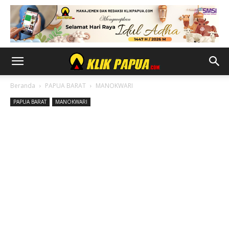
Beranda
PAPUA BARAT
MANOKWARI
PAPUA BARAT
MANOKWARI