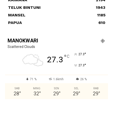
TELUK BINTUNI
1943
MANSEL
1185
PAPUA
610
MANOKWARI
Scattered Clouds
°
27.3
°
C
27.3
°
27.3
71 %
1.6kmh
26 %
SAB
MING
SEN
SEL
RAB
28
°
32
°
29
°
29
°
29
°