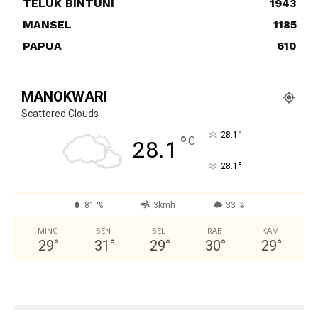
TELUK BINTUNI
1943
MANSEL
1185
PAPUA
610
MANOKWARI
Scattered Clouds
°
28.1
°
C
28.1
°
28.1
81 %
3kmh
33 %
MING
SEN
SEL
RAB
KAM
29
°
31
°
29
°
30
°
29
°