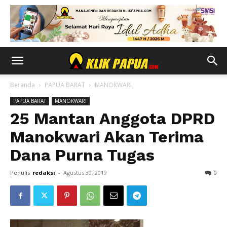
Beranda
PAPUA BARAT
MANOKWARI
PAPUA BARAT
MANOKWARI
25 Mantan Anggota DPRD
Manokwari Akan Terima
Dana Purna Tugas
Penulis
redaksi
-
Agustus 30, 2019
0