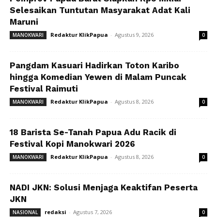
Selesaikan Tuntutan Masyarakat Adat Kali
Maruni
Redaktur KlikPapua
-
Agustus 9, 2026
MANOKWARI
0
Pangdam Kasuari Hadirkan Toton Karibo
hingga Komedian Yewen di Malam Puncak
Festival Raimuti
Redaktur KlikPapua
-
Agustus 8, 2026
MANOKWARI
0
18 Barista Se-Tanah Papua Adu Racik di
Festival Kopi Manokwari 2026
Redaktur KlikPapua
-
Agustus 8, 2026
MANOKWARI
0
NADI JKN: Solusi Menjaga Keaktifan Peserta
JKN
redaksi
-
Agustus 7, 2026
NASIONAL
0