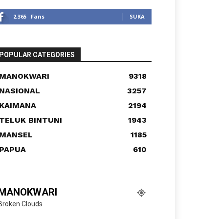
2,365
Fans
SUKA
POPULAR CATEGORIES
MANOKWARI
9318
NASIONAL
3257
KAIMANA
2194
TELUK BINTUNI
1943
MANSEL
1185
PAPUA
610
MANOKWARI
Broken Clouds