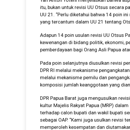
Yan Anton Yoteni menjelaskan bahwa asp
itu, bukan untuk revisi UU Otsus secara pa
UU 21. “Perlu diketahui bahwa 14 poin i
yang tercantum dalam UU 21 tentang Otsu
Adapun 14 poin usulan revisi UU Otsus Pa
kewenangan di bidang politik, ekonomi, p
pemberdayaan bagi Orang Asli Papua ata
Pada poin selanjutnya diusulkan revisi
DPR RI melalui mekanisme pengangkatan. 
melalui mekanisme pemilu dan pengangk
komposisi jumlah keanggotaan yang dian
DPR Papua Barat juga mengusulkan revis
kultur Majelis Rakyat Papua (MRP) dala
terhadap calon bupati dan wakil bupati ser
sebagai OAP. “Kami juga usulkan revisi t
memperoleh kesempatan dan diutamakan d