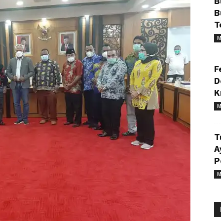
B
B
T
M
F
D
K
M
T
A
P
M