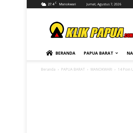
C
27.4
Jumat, Agustus 7, 2026
Manokwari
KLIKPAPUA
BERANDA
PAPUA BARAT
NA
Beranda
PAPUA BARAT
MANOKWARI
14 Poin 