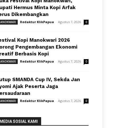
uka Festival Kopi Manokwari,
upati Hermus Minta Kopi Arfak
erus Dikembangkan
Redaktur KlikPapua
-
Agustus 7, 2026
ANOKWARI
0
estival Kopi Manokwari 2026
orong Pengembangan Ekonomi
reatif Berbasis Kopi
Redaktur KlikPapua
-
Agustus 7, 2026
ANOKWARI
0
utup SMANDA Cup IV, Sekda Jan
yomi Ajak Peserta Jaga
ersaudaraan
Redaktur KlikPapua
-
Agustus 7, 2026
ANOKWARI
0
MEDIA SOSIAL KAMI