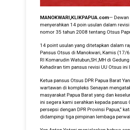
MANOKWARI,KLIKPAPUA.com
— Dewan P
menyerahkan 14 poin usulan dalam revis
nomor 35 tahun 2008 tentang Otsus Papu
14 point usulan yang ditetapkan dalam r
Pansus Otsus di Manokwari, Kamis (17/6
RI Komarudin Watubun,SH.,MH di Gedung N
Kehadiran tim pansus revisi UU Otsus in
Ketua pansus Otsus DPR Papua Barat Yan
wartawan di kompleks Senayan mengataka
masyarakat Papua Barat yang dan keselur
ini segera kami serahkan kepada pansus 
persepsi dengan DPR Provinsi Papua,” ka
didampingi tiga pimpinan lembaga perwak