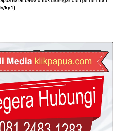
R Papua Barat bawa untuk didengar oleh pemerintah
ls/kp1)