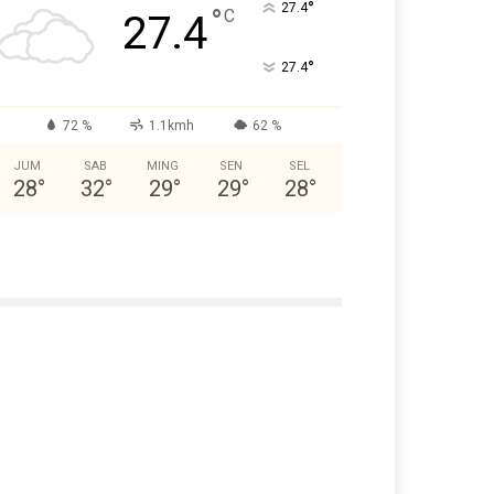
°
27.4
°
C
27.4
°
27.4
72 %
1.1kmh
62 %
JUM
SAB
MING
SEN
SEL
28
°
32
°
29
°
29
°
28
°