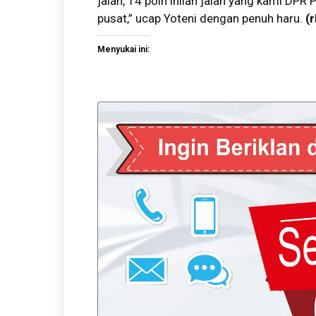
jalan, 14 poin inilah jalan yang kami DP
pusat,” ucap Yoteni dengan penuh haru.
(r
Menyukai ini: