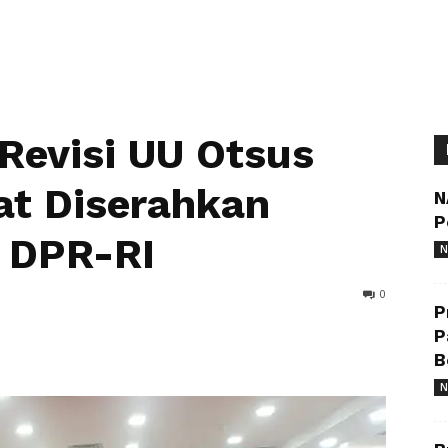
 Revisi UU Otsus
at Diserahkan
N
P
 DPR-RI
N
0
P
P
B
N