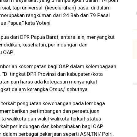
irasi masyarakat yang dirampungkan dalam 14 poin
rsial, tapi universal (keseluruhan) pasal di dalam
ni merupakan rangkuman dari 24 Bab dan 79 Pasal
s Papua,” kata Yoteni.
pua dari DPR Papua Barat, antara lain, menyangkut
endidikan, kesehatan, perlindungan dan
u OAP.
 pemberian kesempatan bagi OAP dalam kelembagaan
“Di tingkat DPR Provinsi dan kabupaten/kota
atan pun harus ada ketegasan menyangkut
gkat dalam kerangka Otsus,” sebutnya.
i terkait penguatan kewenangan pada lembaga
m memberikan pertimbangan dan persetujuan
ta walikota dan wakil walikota terkait status
erkait perlindungan dan keberpihakan bagi OAP
alam berbagai pekerjaan seperti ASN,TNI/ Polri,