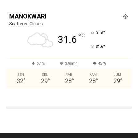
MANOKWARI
Scattered Clouds
°
31.6
°
C
31.6
°
31.6
67 %
3.9kmh
45 %
SEN
SEL
RAB
KAM
JUM
32
°
29
°
28
°
28
°
29
°