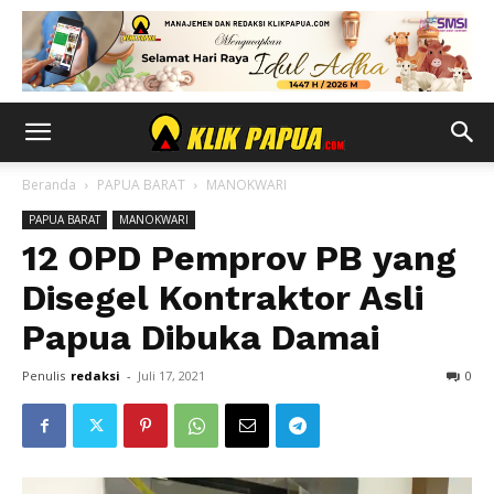
Beranda
PAPUA BARAT
MANOKWARI
PAPUA BARAT
MANOKWARI
12 OPD Pemprov PB yang
Disegel Kontraktor Asli
Papua Dibuka Damai
Penulis
redaksi
-
Juli 17, 2021
0