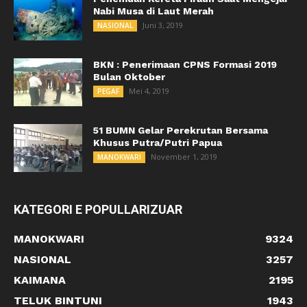
Nabi Musa di Laut Merah
Juni 3, 2019
NASIONAL
BKN : Penerimaan CPNS Formasi 2019
Bulan Oktober
Mei 4, 2019
PEGAF
51 BUMN Gelar Perekrutan Bersama
Khusus Putra/Putri Papua
November 1, 2019
MANOKWARI
KATEGORI E POPULLARIZUAR
MANOKWARI
9324
NASIONAL
3257
KAIMANA
2195
TELUK BINTUNI
1943