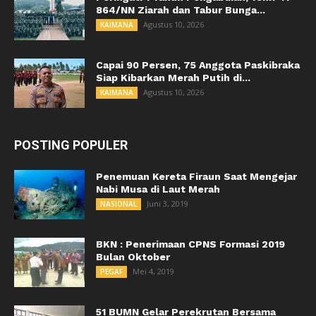
864/NN Ziarah dan Tabur Bunga...
Agustus 10, 2026
KAIMANA
Capai 90 Persen, 75 Anggota Paskibraka
Siap Kibarkan Merah Putih di...
Agustus 10, 2026
KAIMANA
POSTING POPULER
Penemuan Kereta Firaun Saat Mengejar
Nabi Musa di Laut Merah
Juni 3, 2019
NASIONAL
BKN : Penerimaan CPNS Formasi 2019
Bulan Oktober
Mei 4, 2019
PEGAF
51 BUMN Gelar Perekrutan Bersama