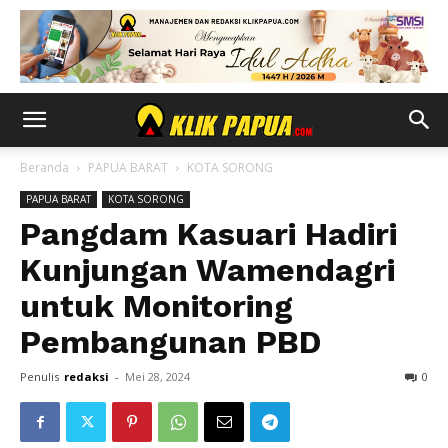
Beranda
PAPUA BARAT
KOTA SORONG
PAPUA BARAT
KOTA SORONG
Pangdam Kasuari Hadiri
Kunjungan Wamendagri
untuk Monitoring
Pembangunan PBD
Penulis
redaksi
-
Mei 28, 2024
0