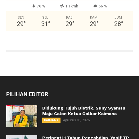
76 %
1.1kmh
66 %
SEN
SEL
RAB
KAM
JUM
29
°
31
°
29
°
29
°
28
°
PILIHAN EDITOR
Didukung Tujuh Distrik, Suny Syamsu
Maju Calon Ketua Golkar Kaimana
Agustus 10, 2026
KAIMANA
Peringati 1 Tahun Pengabdian, Yonif TP