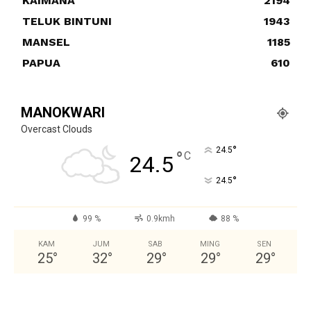
KAIMANA
2194
TELUK BINTUNI
1943
MANSEL
1185
PAPUA
610
MANOKWARI
Overcast Clouds
°
24.5
°
C
24.5
°
24.5
99 %
0.9kmh
88 %
KAM
JUM
SAB
MING
SEN
25
°
32
°
29
°
29
°
29
°