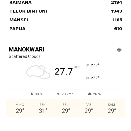
KAIMANA
2194
TELUK BINTUNI
1943
MANSEL
1185
PAPUA
610
MANOKWARI
Scattered Clouds
°
27.7
°
C
27.7
°
27.7
80 %
2.1kmh
26 %
MING
SEN
SEL
RAB
KAM
29
°
31
°
29
°
29
°
29
°