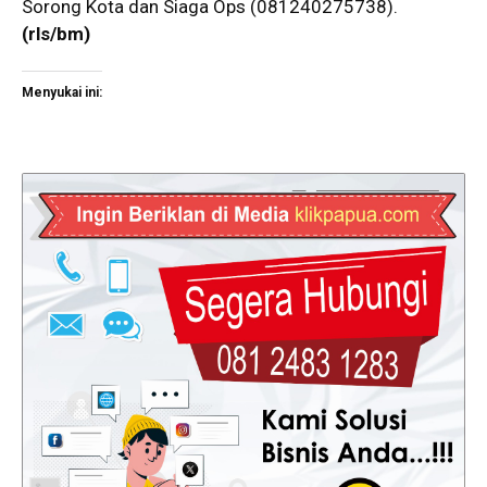
Sorong Kota dan Siaga Ops (081240275738).
(rls/bm)
Menyukai ini: