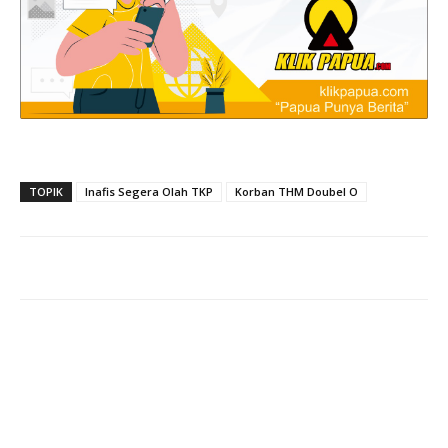
TOPIK
Inafis Segera Olah TKP
Korban THM Doubel O