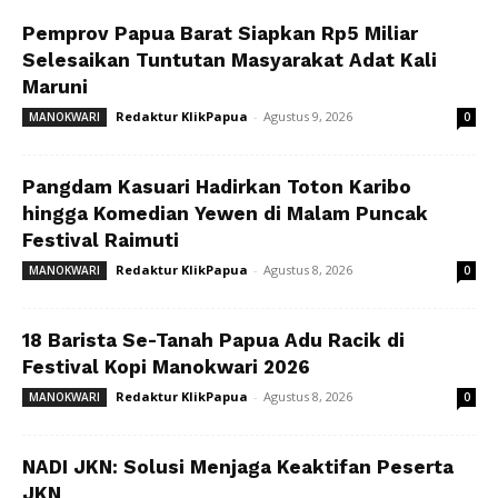
Pemprov Papua Barat Siapkan Rp5 Miliar
Selesaikan Tuntutan Masyarakat Adat Kali
Maruni
Redaktur KlikPapua
-
Agustus 9, 2026
MANOKWARI
0
Pangdam Kasuari Hadirkan Toton Karibo
hingga Komedian Yewen di Malam Puncak
Festival Raimuti
Redaktur KlikPapua
-
Agustus 8, 2026
MANOKWARI
0
18 Barista Se-Tanah Papua Adu Racik di
Festival Kopi Manokwari 2026
Redaktur KlikPapua
-
Agustus 8, 2026
MANOKWARI
0
NADI JKN: Solusi Menjaga Keaktifan Peserta
JKN