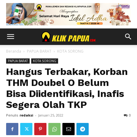
Beranda
PAPUA BARAT
KOTA SORONG
PAPUA BARAT
KOTA SORONG
Hangus Terbakar, Korban
THM Doubel O Belum
Bisa Diidentifikasi, Inafis
Segera Olah TKP
Penulis
redaksi
-
Januari 25, 2022
0