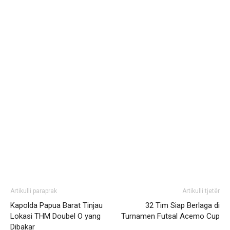
Artikulli paraprak
Artikulli tjetër
Kapolda Papua Barat Tinjau
32 Tim Siap Berlaga di
Lokasi THM Doubel O yang
Turnamen Futsal Acemo Cup
Dibakar