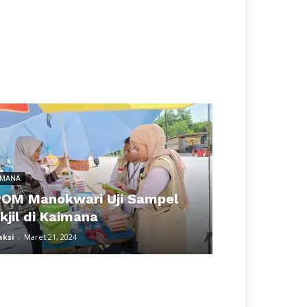
IMANA
OM Manokwari Uji Sampel
kjil di Kaimana
aksi
-
Maret 21, 2024