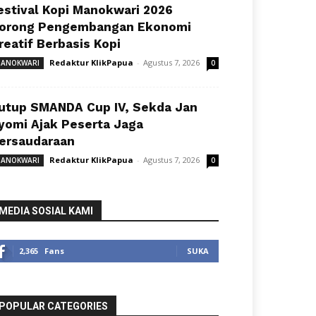
estival Kopi Manokwari 2026
orong Pengembangan Ekonomi
reatif Berbasis Kopi
Redaktur KlikPapua
-
Agustus 7, 2026
ANOKWARI
0
utup SMANDA Cup IV, Sekda Jan
yomi Ajak Peserta Jaga
ersaudaraan
Redaktur KlikPapua
-
Agustus 7, 2026
ANOKWARI
0
MEDIA SOSIAL KAMI
2,365
Fans
SUKA
POPULAR CATEGORIES