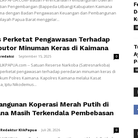
LIKPAPUA.COM- Badan Perencanaan Pembangunan Daerah
F
itian Pengembangan (Bappeda-Litbang) Kabupaten Kaimana
D
ama dengan Badan Pengawasan Keuangan dan Pembangunan
K
wilayah Papua Barat menggelar...
M
s Perketat Pengawasan Terhadap
T
ibutor Minuman Keras di Kaimana
A
redaksi
-
September 15, 2025
0
P
LIKPAPUA.com -- Satuan Reserse Narkoba (Satresnarkoba)
M
perketat pengawasan terhadap peredaran minuman keras di
kum Polres Kaimana. Kapolres Kaimana melalui Kasat
, Iptu Nikodemus...
ngunan Koperasi Merah Putih di
na Masih Terkendala Pembebasan
Redaktur KlikPapua
-
Juli 28, 2026
0