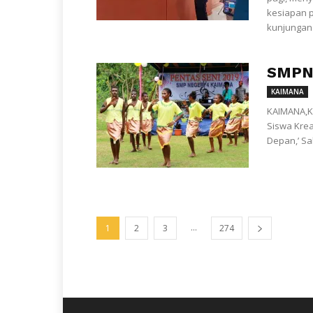
kesiapan 
kunjungan t
SMPN 
KAIMANA
KAIMANA,K
Siswa Krea
Depan,’ Sa
...
1
2
3
274