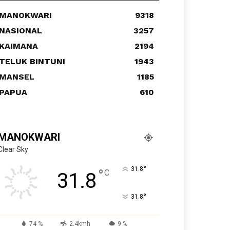
MANOKWARI
9318
NASIONAL
3257
KAIMANA
2194
TELUK BINTUNI
1943
MANSEL
1185
PAPUA
610
MANOKWARI
Clear Sky
°
31.8
°
C
31.8
°
31.8
74 %
2.4kmh
9 %