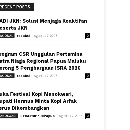
RECENT POSTS
ADI JKN: Solusi Menjaga Keaktifan
eserta JKN
redaksi
-
Agustus 7, 2026
ASIONAL
0
rogram CSR Unggulan Pertamina
atra Niaga Regional Papua Maluku
orong 5 Penghargaan ISRA 2026
redaksi
-
Agustus 7, 2026
ASIONAL
0
uka Festival Kopi Manokwari,
upati Hermus Minta Kopi Arfak
erus Dikembangkan
Redaktur KlikPapua
-
Agustus 7, 2026
ANOKWARI
0