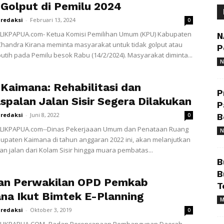
 Golput di Pemilu 2024
redaksi
-
Februari 13, 2024
0
LIKPAPUA.com- Ketua Komisi Pemilihan Umum (KPU) Kabupaten
N
handra Kirana meminta masyarakat untuk tidak golput atau
P
utih pada Pemilu besok Rabu (14/2/2024). Masyarakat diminta...
N
Kaimana: Rehabilitasi dan
P
spalan Jalan Sisir Segera Dilakukan
P
redaksi
-
Juni 8, 2022
0
B
LIKPAPUA.com--Dinas Pekerjaaan Umum dan Penataan Ruang
N
upaten Kaimana di tahun anggaran 2022 ini, akan melanjutkan
n jalan dari Kolam Sisir hingga muara pembatas...
B
B
an Perwakilan OPD Pemkab
T
na Ikut Bimtek E-Planning
M
redaksi
-
Oktober 3, 2019
0