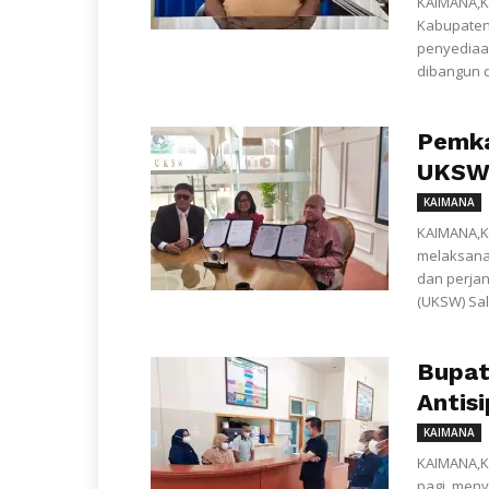
KAIMANA,K
Kabupaten
penyediaa
dibangun di
Pemka
UKSW 
KAIMANA
KAIMANA,K
melaksana
dan perjan
(UKSW) Sal
Bupat
Antis
KAIMANA
KAIMANA,KL
pagi, men