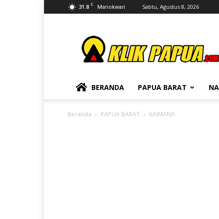
C
31.8
Sabtu, Agustus 8, 2026
Manokwari
KLIKPAPUA
BERANDA
PAPUA BARAT
NA
Beranda
PAPUA BARAT
KAIMANA