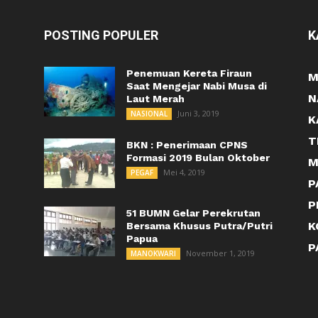
POSTING POPULER
K
Penemuan Kereta Firaun
M
Saat Mengejar Nabi Musa di
N
Laut Merah
Juni 3, 2019
NASIONAL
K
T
BKN : Penerimaan CPNS
Formasi 2019 Bulan Oktober
M
Mei 4, 2019
PEGAF
P
P
51 BUMN Gelar Perekrutan
K
Bersama Khusus Putra/Putri
Papua
P
November 1, 2019
MANOKWARI