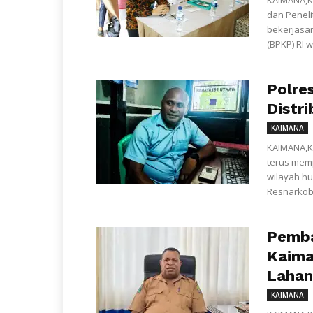
KAIMANA,K
dan Penel
bekerjas
(BPKP) RI 
Polre
Distr
KAIMANA
KAIMANA,K
terus mem
wilayah hu
Resnarkoba
Pemba
Kaima
Lahan
KAIMANA