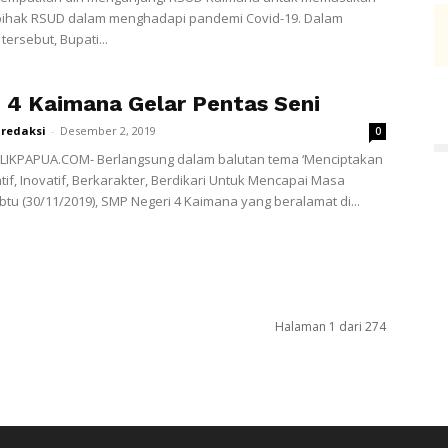
pihak RSUD dalam menghadapi pandemi Covid-19. Dalam
ersebut, Bupati...
4 Kaimana Gelar Pentas Seni
redaksi
-
Desember 2, 2019
0
LIKPAPUA.COM- Berlangsung dalam balutan tema ‘Menciptakan
tif, Inovatif, Berkarakter, Berdikari Untuk Mencapai Masa
btu (30/11/2019), SMP Negeri 4 Kaimana yang beralamat di...
Halaman 1 dari 274