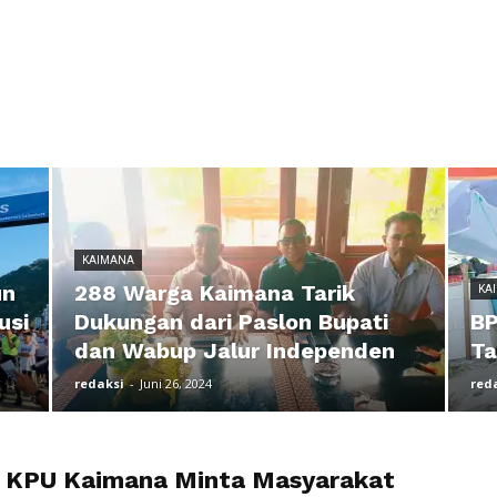
KAIMANA
un
288 Warga Kaimana Tarik
KA
usi
Dukungan dari Paslon Bupati
BP
dan Wabup Jalur Independen
Ta
redaksi
-
Juni 26, 2024
red
 KPU Kaimana Minta Masyarakat