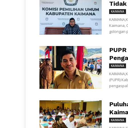
Tidak
KAIMANA
KAIMANA,K
Kaimana, C
golongan p
PUPR 
Penga
KAIMANA
KAIMANA,K
(PUPR) Kab
pengaspala
Puluh
Kaima
KAIMANA