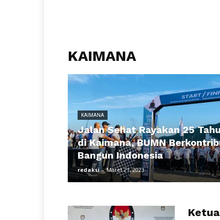
KAIMANA
KAIMANA
Jalan Sehat Rayakan 25 Tah
di Kaimana, BUMN Berkontrib
Bangun Indonesia
redaksi
-
Maret 21, 2023
Ketua