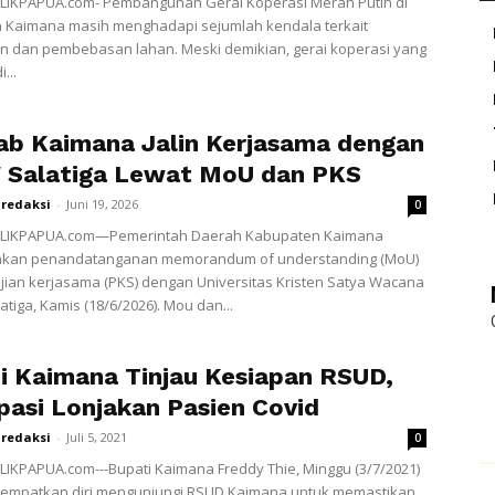
LIKPAPUA.com- Pembangunan Gerai Koperasi Merah Putih di
 Kaimana masih menghadapi sejumlah kendala terkait
n dan pembebasan lahan. Meski demikian, gerai koperasi yang
...
b Kaimana Jalin Kerjasama dengan
Salatiga Lewat MoU dan PKS
redaksi
-
Juni 19, 2026
0
LIKPAPUA.com—Pemerintah Daerah Kabupaten Kaimana
kan penandatanganan memorandum of understanding (MoU)
jian kerjasama (PKS) dengan Universitas Kristen Satya Wacana
atiga, Kamis (18/6/2026). Mou dan...
i Kaimana Tinjau Kesiapan RSUD,
ipasi Lonjakan Pasien Covid
redaksi
-
Juli 5, 2021
0
IKPAPUA.com---Bupati Kaimana Freddy Thie, Minggu (3/7/2021)
yempatkan diri mengunjungi RSUD Kaimana untuk memastikan