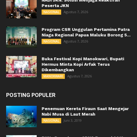
NADI JKN: Solusi Menjaga Keaktifan
Peserta JKN
Agustus 7, 2026
NASIONAL
Program CSR Unggulan Pertamina Patra
Niaga Regional Papua Maluku Borong 5...
Agustus 7, 2026
NASIONAL
Buka Festival Kopi Manokwari, Bupati
Hermus Minta Kopi Arfak Terus
Dikembangkan
Agustus 7, 2026
MANOKWARI
POSTING POPULER
Penemuan Kereta Firaun Saat Mengejar
Nabi Musa di Laut Merah
Juni 3, 2019
NASIONAL