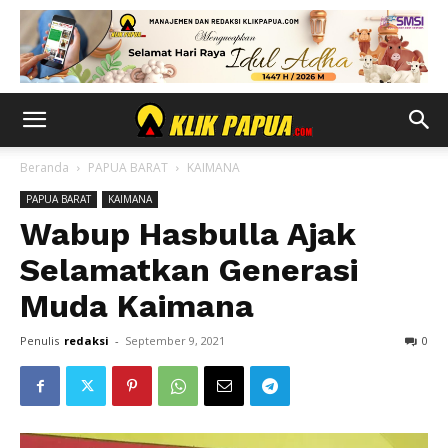
Beranda
PAPUA BARAT
KAIMANA
PAPUA BARAT
KAIMANA
Wabup Hasbulla Ajak
Selamatkan Generasi
Muda Kaimana
Penulis
redaksi
-
September 9, 2021
0