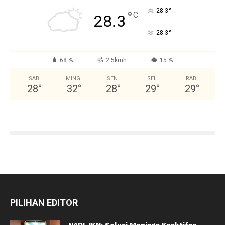
°
28.3
°
C
28.3
°
28.3
68 %
2.5kmh
15 %
SAB
MING
SEN
SEL
RAB
28
°
32
°
28
°
29
°
29
°
PILIHAN EDITOR