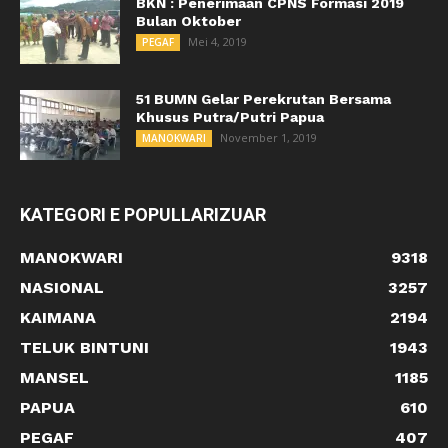
BKN : Penerimaan CPNS Formasi 2019
Bulan Oktober
Mei 4, 2019
PEGAF
51 BUMN Gelar Perekrutan Bersama
Khusus Putra/Putri Papua
November 1, 2019
MANOKWARI
KATEGORI E POPULLARIZUAR
MANOKWARI
9318
NASIONAL
3257
KAIMANA
2194
TELUK BINTUNI
1943
MANSEL
1185
PAPUA
610
PEGAF
407