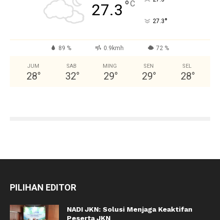
°
C
27.3
°
27.3
89 %
0.9kmh
72 %
JUM
SAB
MING
SEN
SEL
28
°
32
°
29
°
29
°
28
°
PILIHAN EDITOR
NADI JKN: Solusi Menjaga Keaktifan
Peserta JKN