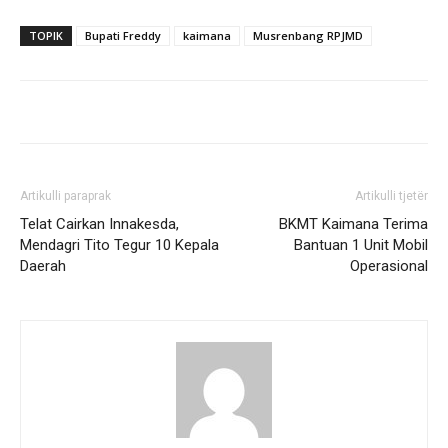
TOPIK
Bupati Freddy
kaimana
Musrenbang RPJMD
Artikulli paraprak
Artikulli tjetër
Telat Cairkan Innakesda,
BKMT Kaimana Terima
Mendagri Tito Tegur 10 Kepala
Bantuan 1 Unit Mobil
Daerah
Operasional