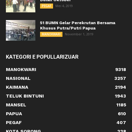
Mei 4, 2019
PEGAF
51 BUMN Gelar Perekrutan Bersama
Khusus Putra/Putri Papua
November 1, 2019
MANOKWARI
KATEGORI E POPULLARIZUAR
MANOKWARI
9318
NASIONAL
3257
KAIMANA
2194
TELUK BINTUNI
1943
MANSEL
1185
PAPUA
610
PEGAF
407
KOTA SORONG
228