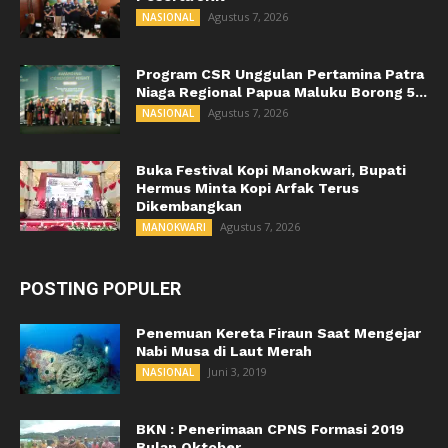
Agustus 7, 2026
NASIONAL
Program CSR Unggulan Pertamina Patra
Niaga Regional Papua Maluku Borong 5...
Agustus 7, 2026
NASIONAL
Buka Festival Kopi Manokwari, Bupati
Hermus Minta Kopi Arfak Terus
Dikembangkan
Agustus 7, 2026
MANOKWARI
POSTING POPULER
Penemuan Kereta Firaun Saat Mengejar
Nabi Musa di Laut Merah
Juni 3, 2019
NASIONAL
BKN : Penerimaan CPNS Formasi 2019
Bulan Oktober