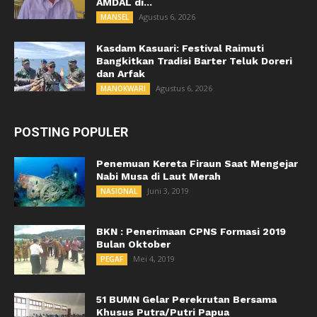
AMDAL di...
Agustus 6, 2026
MANSEL
Kasdam Kasuari: Festival Raimuti
Bangkitkan Tradisi Barter Teluk Doreri
dan Arfak
Agustus 6, 2026
MANOKWARI
POSTING POPULER
Penemuan Kereta Firaun Saat Mengejar
Nabi Musa di Laut Merah
Juni 3, 2019
NASIONAL
BKN : Penerimaan CPNS Formasi 2019
Bulan Oktober
Mei 4, 2019
PEGAF
51 BUMN Gelar Perekrutan Bersama
Khusus Putra/Putri Papua