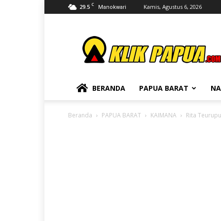
C
29.5
Kamis, Agustus 6, 2026
Manokwari
KLIKPAPUA
BERANDA
PAPUA BARAT
NA
Beranda
PAPUA BARAT
KAIMANA
Rita Teurup