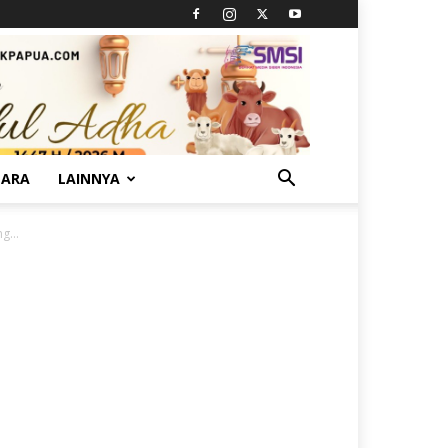
TARA
LAINNYA
g...