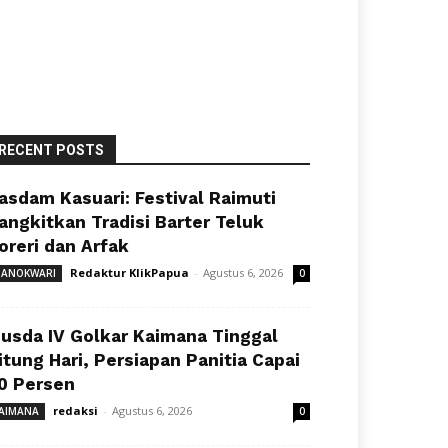
RECENT POSTS
asdam Kasuari: Festival Raimuti
angkitkan Tradisi Barter Teluk
oreri dan Arfak
Redaktur KlikPapua
-
Agustus 6, 2026
ANOKWARI
0
usda IV Golkar Kaimana Tinggal
itung Hari, Persiapan Panitia Capai
0 Persen
redaksi
-
Agustus 6, 2026
AIMANA
0