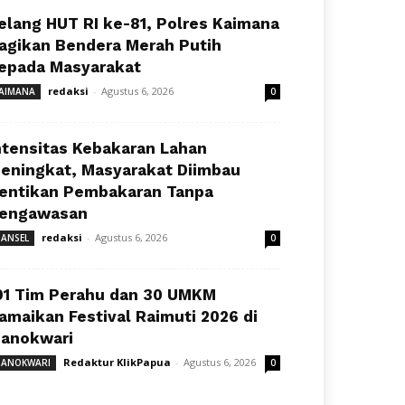
elang HUT RI ke-81, Polres Kaimana
agikan Bendera Merah Putih
epada Masyarakat
redaksi
-
Agustus 6, 2026
AIMANA
0
ntensitas Kebakaran Lahan
eningkat, Masyarakat Diimbau
entikan Pembakaran Tanpa
engawasan
redaksi
-
Agustus 6, 2026
ANSEL
0
91 Tim Perahu dan 30 UMKM
amaikan Festival Raimuti 2026 di
anokwari
Redaktur KlikPapua
-
Agustus 6, 2026
ANOKWARI
0