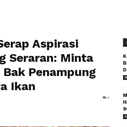
Serap Aspirasi
 Seraran: Minta
K
B
, Bak Penampung
D
M
a Ikan
M
0
H
9
K