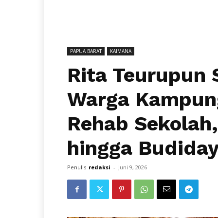
PAPUA BARAT
KAIMANA
Rita Teurupun 
Warga Kampung
Rehab Sekolah
hingga Budiday
Penulis
redaksi
-
Juni 9, 2026