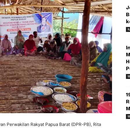
J
B
k
K
I
M
H
P
M
1
R
M
M
 Perwakilan Rakyat Papua Barat (DPR-PB), Rita