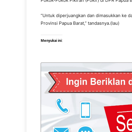
Pokok-Pokok Pikiran (Pokir) di DPR Papua B
“Untuk diperjuangkan dan dimasukkan ke d
Provinsi Papua Barat,” tandasnya.(lau)
Menyukai ini: