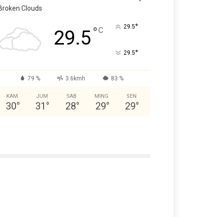
Broken Clouds
°
29.5
°
C
29.5
°
29.5
79 %
3.6kmh
83 %
KAM
JUM
SAB
MING
SEN
30
°
31
°
28
°
29
°
29
°