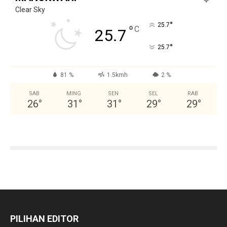
Clear Sky
°
25.7
°
C
25.7
°
25.7
81 %
1.5kmh
2 %
SAB
MING
SEN
SEL
RAB
26
°
31
°
31
°
29
°
29
°
PILIHAN EDITOR