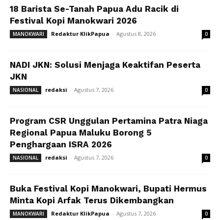
18 Barista Se-Tanah Papua Adu Racik di
Festival Kopi Manokwari 2026
Redaktur KlikPapua
-
Agustus 8, 2026
MANOKWARI
0
NADI JKN: Solusi Menjaga Keaktifan Peserta
JKN
redaksi
-
Agustus 7, 2026
NASIONAL
0
Program CSR Unggulan Pertamina Patra Niaga
Regional Papua Maluku Borong 5
Penghargaan ISRA 2026
redaksi
-
Agustus 7, 2026
NASIONAL
0
Buka Festival Kopi Manokwari, Bupati Hermus
Minta Kopi Arfak Terus Dikembangkan
Redaktur KlikPapua
-
Agustus 7, 2026
MANOKWARI
0