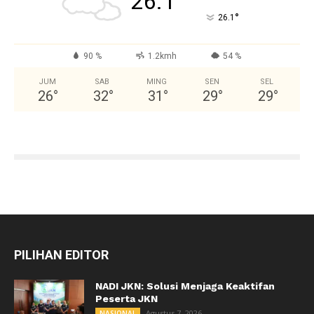
26.1
°
26.1
90 %
1.2kmh
54 %
JUM
SAB
MING
SEN
SEL
26
°
32
°
31
°
29
°
29
°
PILIHAN EDITOR
NADI JKN: Solusi Menjaga Keaktifan
Peserta JKN
Agustus 7, 2026
NASIONAL