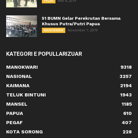
Mei 4, 2019
PEGAF
51 BUMN Gelar Perekrutan Bersama
Khusus Putra/Putri Papua
November 1, 2019
MANOKWARI
KATEGORI E POPULLARIZUAR
MANOKWARI
9318
NASIONAL
3257
KAIMANA
2194
TELUK BINTUNI
1943
MANSEL
1185
PAPUA
610
PEGAF
407
KOTA SORONG
228