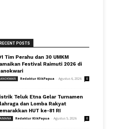
RECENT POSTS
91 Tim Perahu dan 30 UMKM
amaikan Festival Raimuti 2026 di
anokwari
Redaktur KlikPapua
-
Agustus 6, 2026
ANOKWARI
0
istrik Teluk Etna Gelar Turnamen
lahraga dan Lomba Rakyat
emarakkan HUT ke-81 RI
Redaktur KlikPapua
-
Agustus 5, 2026
AIMANA
0