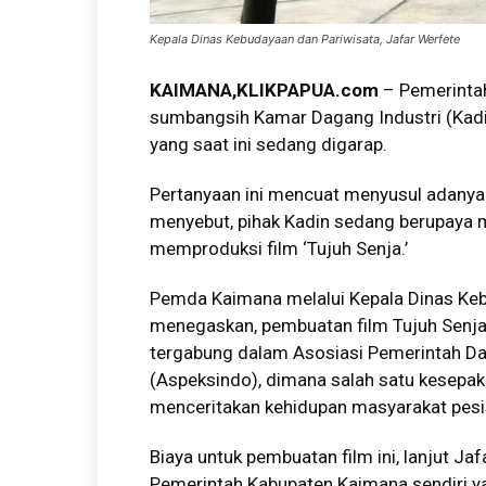
Kepala Dinas Kebudayaan dan Pariwisata, Jafar Werfete
KAIMANA,KLIKPAPUA.com
– Pemerinta
sumbangsih Kamar Dagang Industri (Kadin
yang saat ini sedang digarap.
Pertanyaan ini mencuat menyusul adanya
menyebut, pihak Kadin sedang berupaya 
memproduksi film ‘Tujuh Senja.’
Pemda Kaimana melalui Kepala Dinas Keb
menegaskan, pembuatan film Tujuh Senj
tergabung dalam Asosiasi Pemerintah Dae
(Aspeksindo), dimana salah satu kesepak
menceritakan kehidupan masyarakat pesis
Biaya untuk pembuatan film ini, lanjut Ja
Pemerintah Kabupaten Kaimana sendiri 