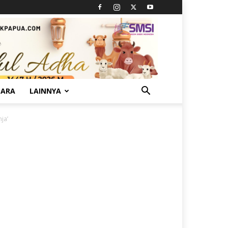
TARA
LAINNYA
ja’