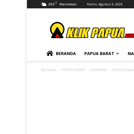
C
24.5
Kamis, Agustus 6, 2026
Manokwari
KLIKPAPUA
BERANDA
PAPUA BARAT
NA
Beranda
PAPUA BARAT
KAIMANA
Pemda Kaima