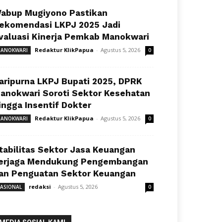
abup Mugiyono Pastikan
ekomendasi LKPJ 2025 Jadi
valuasi Kinerja Pemkab Manokwari
Redaktur KlikPapua
-
Agustus 5, 2026
ANOKWARI
0
aripurna LKPJ Bupati 2025, DPRK
anokwari Soroti Sektor Kesehatan
ingga Insentif Dokter
Redaktur KlikPapua
-
Agustus 5, 2026
ANOKWARI
0
tabilitas Sektor Jasa Keuangan
erjaga Mendukung Pengembangan
an Penguatan Sektor Keuangan
redaksi
-
Agustus 5, 2026
ASIONAL
0