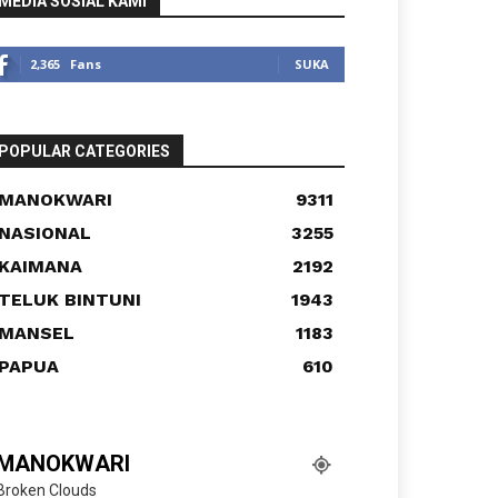
MEDIA SOSIAL KAMI
2,365
Fans
SUKA
POPULAR CATEGORIES
MANOKWARI
9311
NASIONAL
3255
KAIMANA
2192
TELUK BINTUNI
1943
MANSEL
1183
PAPUA
610
MANOKWARI
Broken Clouds