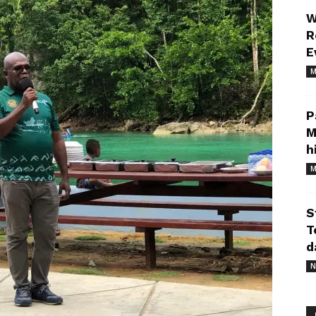
W
R
E
M
P
M
h
M
S
T
d
N