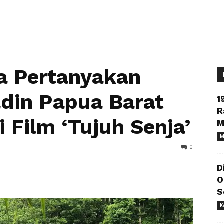
 Pertanyakan
din Papua Barat
1
R
 Film ‘Tujuh Senja’
M
M
0
D
O
S
K