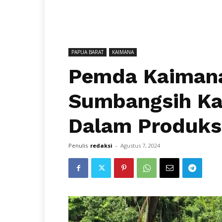
PAPUA BARAT
KAIMANA
Pemda Kaimana
Sumbangsih Ka
Dalam Produksi
Penulis
redaksi
-
Agustus 7, 2024