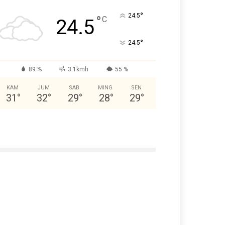
°
24.5
°
C
24.5
°
24.5
89 %
3.1kmh
55 %
KAM
JUM
SAB
MING
SEN
31
°
32
°
29
°
28
°
29
°