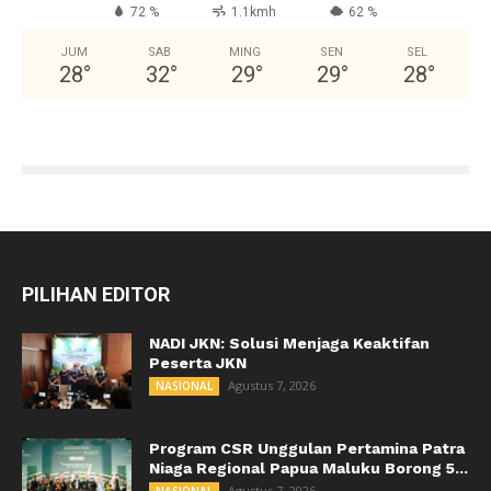
72 %
1.1kmh
62 %
JUM
SAB
MING
SEN
SEL
28
°
32
°
29
°
29
°
28
°
PILIHAN EDITOR
NADI JKN: Solusi Menjaga Keaktifan
Peserta JKN
Agustus 7, 2026
NASIONAL
Program CSR Unggulan Pertamina Patra
Niaga Regional Papua Maluku Borong 5...
Agustus 7, 2026