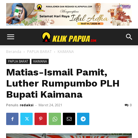
Beranda
PAPUA BARAT
KAIMANA
PAPUA BARAT
KAIMANA
Matias-Ismail Pamit,
Luther Rumpumbo PLH
Bupati Kaimana
Penulis
redaksi
-
Maret 24, 2021
0