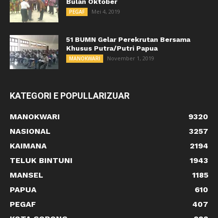
Bulan Oktober
Mei 4, 2019
PEGAF
51 BUMN Gelar Perekrutan Bersama
Khusus Putra/Putri Papua
November 1, 2019
MANOKWARI
KATEGORI E POPULLARIZUAR
MANOKWARI
9320
NASIONAL
3257
KAIMANA
2194
TELUK BINTUNI
1943
MANSEL
1185
PAPUA
610
PEGAF
407