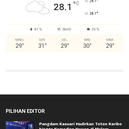
°
28.1
°
C
28.1
°
28.1
81 %
3kmh
33 %
MING
SEN
SEL
RAB
KAM
29
°
31
°
29
°
30
°
29
°
PILIHAN EDITOR
Pangdam Kasuari Hadirkan Toton Karibo
hingga Komedian Yewen di Malam