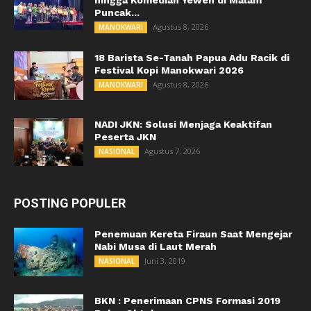
Puncak...
Agustus 8, 2026
MANOKWARI
18 Barista Se-Tanah Papua Adu Racik di
Festival Kopi Manokwari 2026
Agustus 8, 2026
MANOKWARI
NADI JKN: Solusi Menjaga Keaktifan
Peserta JKN
Agustus 7, 2026
NASIONAL
POSTING POPULER
Penemuan Kereta Firaun Saat Mengejar
Nabi Musa di Laut Merah
Juni 3, 2019
NASIONAL
BKN : Penerimaan CPNS Formasi 2019