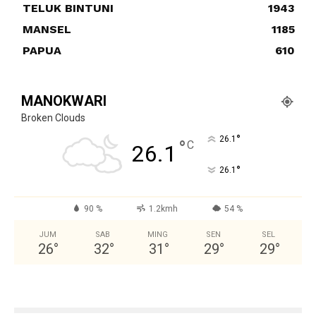
TELUK BINTUNI
1943
MANSEL
1185
PAPUA
610
MANOKWARI
Broken Clouds
°
26.1
°
C
26.1
°
26.1
90 %
1.2kmh
54 %
JUM
SAB
MING
SEN
SEL
26
°
32
°
31
°
29
°
29
°