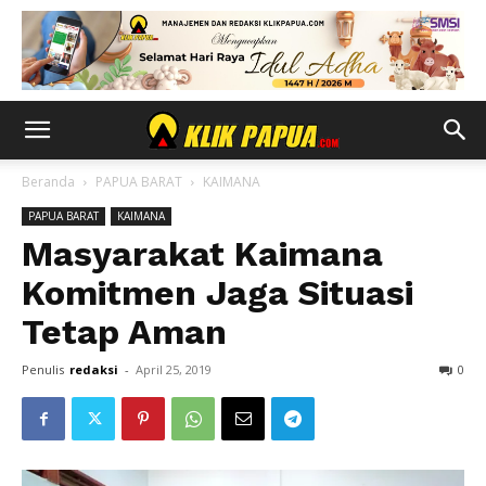
Beranda
PAPUA BARAT
KAIMANA
PAPUA BARAT
KAIMANA
Masyarakat Kaimana
Komitmen Jaga Situasi
Tetap Aman
Penulis
redaksi
-
April 25, 2019
0