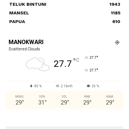
TELUK BINTUNI
1943
MANSEL
1185
PAPUA
610
MANOKWARI
Scattered Clouds
°
27.7
°
C
27.7
°
27.7
80 %
2.1kmh
26 %
MING
SEN
SEL
RAB
KAM
29
°
31
°
29
°
29
°
29
°