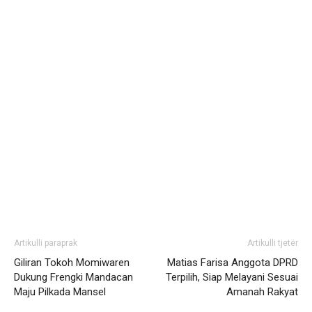
Artikulli paraprak
Artikulli tjetër
Giliran Tokoh Momiwaren
Matias Farisa Anggota DPRD
Dukung Frengki Mandacan
Terpilih, Siap Melayani Sesuai
Maju Pilkada Mansel
Amanah Rakyat