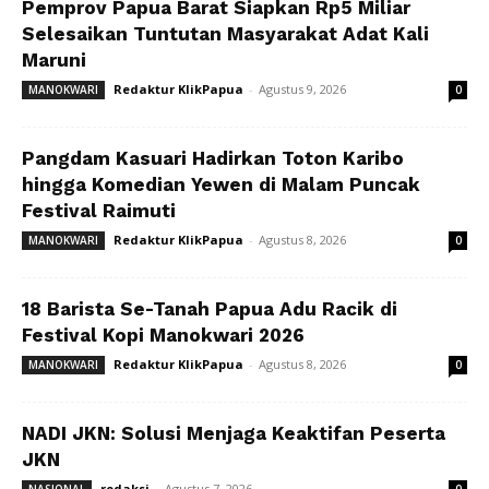
Pemprov Papua Barat Siapkan Rp5 Miliar
Selesaikan Tuntutan Masyarakat Adat Kali
Maruni
Redaktur KlikPapua
-
Agustus 9, 2026
MANOKWARI
0
Pangdam Kasuari Hadirkan Toton Karibo
hingga Komedian Yewen di Malam Puncak
Festival Raimuti
Redaktur KlikPapua
-
Agustus 8, 2026
MANOKWARI
0
18 Barista Se-Tanah Papua Adu Racik di
Festival Kopi Manokwari 2026
Redaktur KlikPapua
-
Agustus 8, 2026
MANOKWARI
0
NADI JKN: Solusi Menjaga Keaktifan Peserta
JKN
redaksi
-
Agustus 7, 2026