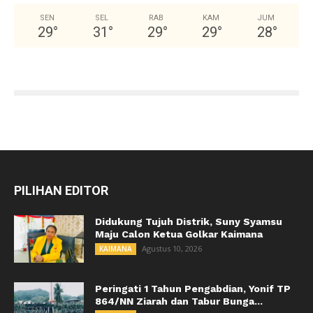
SEN
SEL
RAB
KAM
JUM
29
°
31
°
29
°
29
°
28
°
PILIHAN EDITOR
Didukung Tujuh Distrik, Suny Syamsu
Maju Calon Ketua Golkar Kaimana
Agustus 10, 2026
KAIMANA
Peringati 1 Tahun Pengabdian, Yonif TP
864/NN Ziarah dan Tabur Bunga...