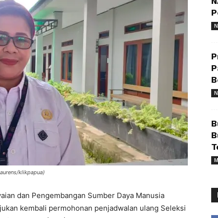
N
P
N
P
P
B
N
B
B
T
M
aurens/klikpapua)
aian dan Pengembangan Sumber Daya Manusia
ukan kembali permohonan penjadwalan ulang Seleksi