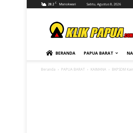
C
28.2
Sabtu, Agustus 8, 2026
Manokwari
KLIKPAPUA
BERANDA
PAPUA BARAT
NA
Beranda
PAPUA BARAT
KAIMANA
BKPSDM Kaim