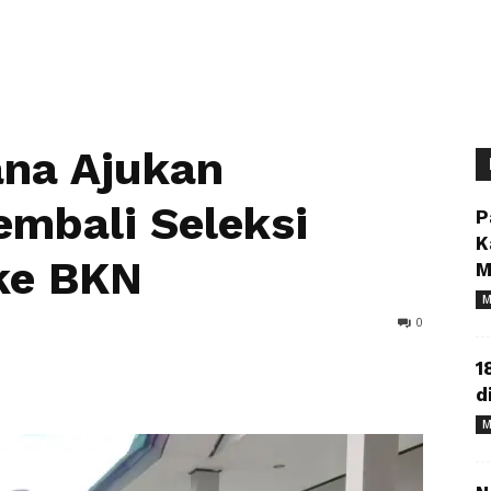
na Ajukan
mbali Seleksi
P
K
ke BKN
M
M
0
1
d
M