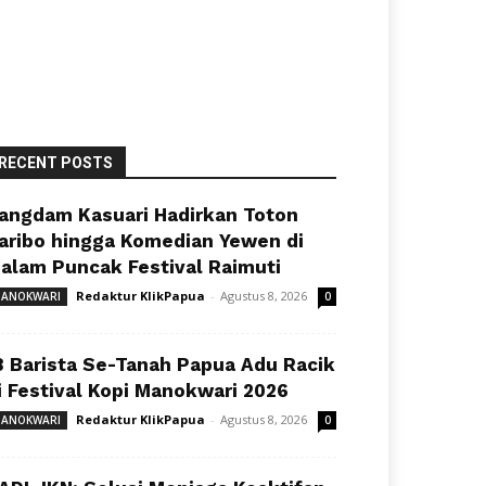
RECENT POSTS
angdam Kasuari Hadirkan Toton
aribo hingga Komedian Yewen di
alam Puncak Festival Raimuti
Redaktur KlikPapua
-
Agustus 8, 2026
ANOKWARI
0
8 Barista Se-Tanah Papua Adu Racik
i Festival Kopi Manokwari 2026
Redaktur KlikPapua
-
Agustus 8, 2026
ANOKWARI
0