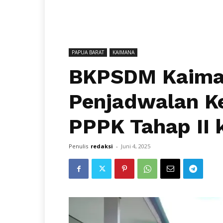
PAPUA BARAT
KAIMANA
BKPSDM Kaima
Penjadwalan Ke
PPPK Tahap II 
Penulis
redaksi
-
Juni 4, 2025