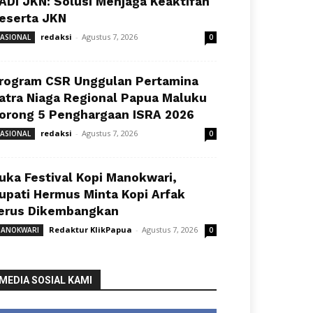
ADI JKN: Solusi Menjaga Keaktifan
eserta JKN
redaksi
-
Agustus 7, 2026
ASIONAL
0
rogram CSR Unggulan Pertamina
atra Niaga Regional Papua Maluku
orong 5 Penghargaan ISRA 2026
redaksi
-
Agustus 7, 2026
ASIONAL
0
uka Festival Kopi Manokwari,
upati Hermus Minta Kopi Arfak
erus Dikembangkan
Redaktur KlikPapua
-
Agustus 7, 2026
ANOKWARI
0
MEDIA SOSIAL KAMI