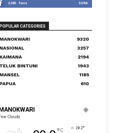
2,365
Fans
SUKA
POPULAR CATEGORIES
MANOKWARI
9320
NASIONAL
3257
KAIMANA
2194
TELUK BINTUNI
1943
MANSEL
1185
PAPUA
610
MANOKWARI
Few Clouds
°
28.2
°
C