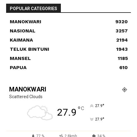
POPULAR CATEGORIES
MANOKWARI
9320
NASIONAL
3257
KAIMANA
2194
TELUK BINTUNI
1943
MANSEL
1185
PAPUA
610
MANOKWARI
Scattered Clouds
°
27.9
°
C
27.9
°
27.9
77 %
2.8kmh
34 %