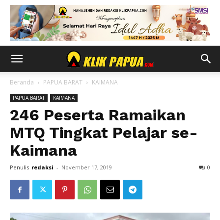
Beranda
PAPUA BARAT
KAIMANA
PAPUA BARAT
KAIMANA
246 Peserta Ramaikan
MTQ Tingkat Pelajar se-
Kaimana
Penulis
redaksi
-
November 17, 2019
0