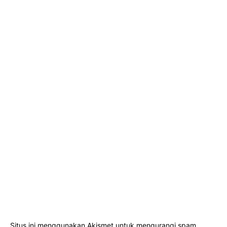
Situs ini menggunakan Akismet untuk mengurangi spam.