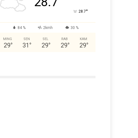
28.7
°
28.7
84 %
2kmh
30 %
MING
SEN
SEL
RAB
KAM
29
°
31
°
29
°
29
°
29
°