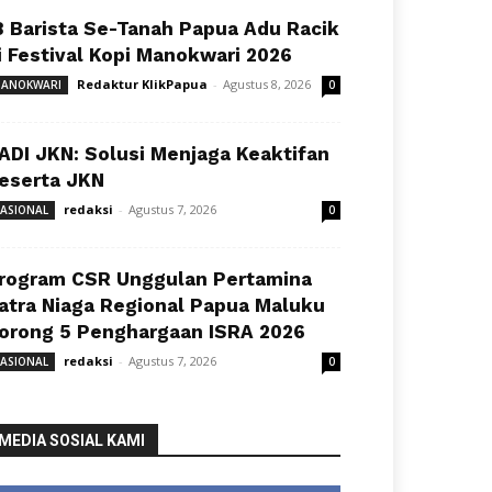
8 Barista Se-Tanah Papua Adu Racik
i Festival Kopi Manokwari 2026
Redaktur KlikPapua
-
Agustus 8, 2026
ANOKWARI
0
ADI JKN: Solusi Menjaga Keaktifan
eserta JKN
redaksi
-
Agustus 7, 2026
ASIONAL
0
rogram CSR Unggulan Pertamina
atra Niaga Regional Papua Maluku
orong 5 Penghargaan ISRA 2026
redaksi
-
Agustus 7, 2026
ASIONAL
0
MEDIA SOSIAL KAMI