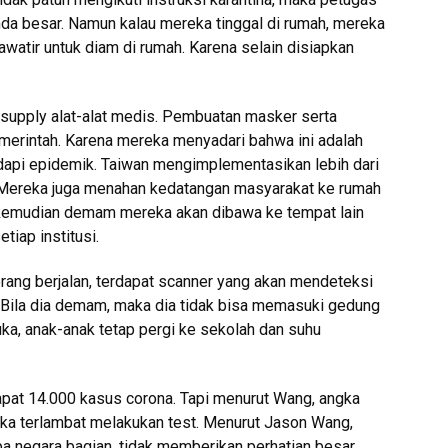
da besar. Namun kalau mereka tinggal di rumah, mereka
hawatir untuk diam di rumah. Karena selain disiapkan
supply alat-alat medis. Pembuatan masker serta
pemerintah. Karena mereka menyadari bahwa ini adalah
dapi epidemik. Taiwan mengimplementasikan lebih dari
 Mereka juga menahan kedatangan masyarakat ke rumah
kemudian demam mereka akan dibawa ke tempat lain
tiap institusi.
rang berjalan, terdapat scanner yang akan mendeteksi
Bila dia demam, maka dia tidak bisa memasuki gedung
ka, anak-anak tetap pergi ke sekolah dan suhu
apat 14.000 kasus corona. Tapi menurut Wang, angka
erika terlambat melakukan test. Menurut Jason Wang,
a negara bagian, tidak memberikan perhatian besar