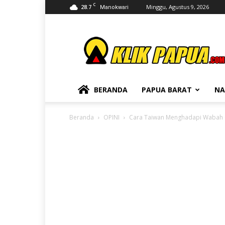
C
28.7
Minggu, Agustus 9, 2026
Manokwari
KLIKPAPUA
BERANDA
PAPUA BARAT
NA
Beranda
OPINI
Cara Taiwan Menghadapi Wabah