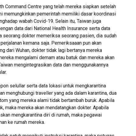
lth Command Centre yang telah mereka siapkan setelah
ni memungkinkan pemerintah memiliki dasar koordinasi
ghadap wabah Covid-19. Selain itu, Taiwan juga
ngan data dari National Health Insurance serta data
ka seorang dokter memeriksa seorang pasien, dia sudah
 perjalanan kemana saja. Pemeriksaaan pun akan
ang dari Wuhan, dokter tidak lagi bertanya mereka
am mereka mengalami demam atau batuk dan mereka akan
 Taiwan mengintegrasikan data dan menggunakannya
ar.
pon selullar serta data lokasi untuk mengkarantina
n menghubungi traveller yang ada dalam karantina, dua
tom yang mereka alami tidak bertambah buruk. Apabila
k, maka mereka akan mendatangkan dokter. Apabila
skan mengkarantina diri di rumah, maka pegawai
nan ke rumah mereka.
idak patuh mengikuti instruksi karantina, maka petugas