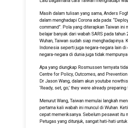
Lalu bagaimana cara Taiwan menghadapi wab
Masih dalam tulisan yang sama, Anders F
dalam menghadapi Corona ada pada: “Deployin
command”. Pola yang diterapkan Taiwan ini m
belajar banyak dari wabah SARS pada tahun 2
Wuhan, Taiwan sudah siap menghadapinya. Kar
Indonesia seperti juga negara-negara lain d
negara-negara di dunia juga tidak mempunya
Apa yang diungkap Rosmussen ternyata tida
Centre for Policy, Outcomes, and Prevention 
Dr Jason Wang, dalam akun youtube nowthis,
‘Ready, set, go,’ they were already preparing
Menurut Wang, Taiwan memulai langkah men
pertama kali wabah ini muncul di Wuhan. Ket
cepat memeriksanya. Sebelum pesawat itu
Petugas yang ditunjuk, sangat hati-hati untu