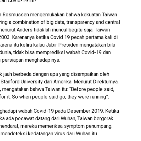
ah Covid-19 ini?
ogh Rosmussen mengemukakan bahwa kekuatan Taiwan
g a combination of big data, transparency and central
enurut Anders tidaklah muncul begitu saja. Taiwan
003. Karenanya ketika Covid 19 pecah pertama kali di
ena itu keliru kalau Jubir Presiden mengatakan bila
i dunia, tidak bisa memprediksi wabah Covid-19 dan
i persiapan menghadapinya.
k jauh berbeda dengan apa yang disampaikan oleh
Stanford University dari Amerika. Menurut Direkturnya,
 mengatakan bahwa Taiwan itu: “Before people said,
 for it. So when people said go, they were running”.
ghadapi wabah Covid-19 pada Desember 2019. Ketika
ika ada pesawat datang dari Wuhan, Taiwan bergerak
 mendarat, mereka memeriksa symptom penumpang.
k mendeteksi kedatangan virus dari Wuhan itu.