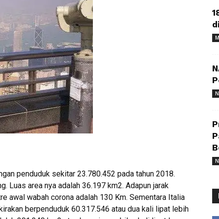
1
d
M
N
P
N
P
P
B
N
ngan penduduk sekitar 23.780.452 pada tahun 2018.
ng. Luas area nya adalah 36.197 km2. Adapun jarak
tre awal wabah corona adalah 130 Km. Sementara Italia
kirakan berpenduduk 60.317.546 atau dua kali lipat lebih