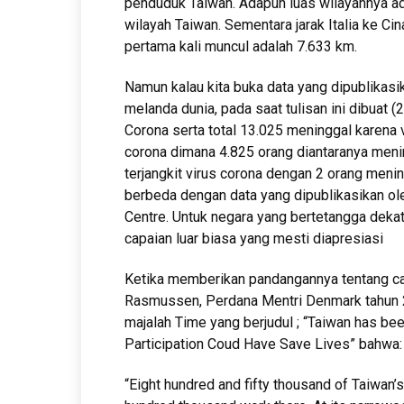
penduduk Taiwan. Adapun luas wilayahnya ada
wilayah Taiwan. Sementara jarak Italia ke C
pertama kali muncul adalah 7.633 km.
Namun kalau kita buka data yang dipublikas
melanda dunia, pada saat tulisan ini dibuat (
Corona serta total 13.025 meninggal karena v
corona dimana 4.825 orang diantaranya meni
terjangkit virus corona dengan 2 orang menin
berbeda dengan data yang dipublikasikan ol
Centre. Untuk negara yang bertetangga deka
capaian luar biasa yang mesti diapresiasi
Ketika memberikan pandangannya tentang ca
Rasmussen, Perdana Mentri Denmark tahun 2
majalah Time yang berjudul ; “Taiwan has bee
Participation Coud Have Save Lives” bahwa:
“Eight hundred and fifty thousand of Taiwan’s