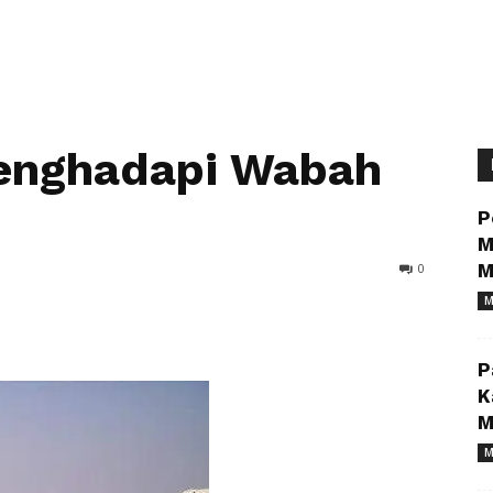
enghadapi Wabah
P
M
0
M
M
P
K
M
M