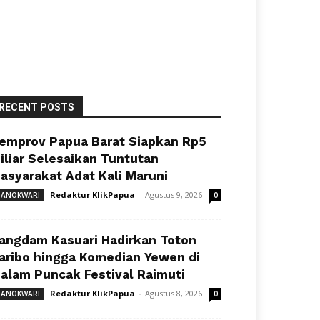
RECENT POSTS
emprov Papua Barat Siapkan Rp5
iliar Selesaikan Tuntutan
asyarakat Adat Kali Maruni
Redaktur KlikPapua
-
Agustus 9, 2026
ANOKWARI
0
angdam Kasuari Hadirkan Toton
aribo hingga Komedian Yewen di
alam Puncak Festival Raimuti
Redaktur KlikPapua
-
Agustus 8, 2026
ANOKWARI
0