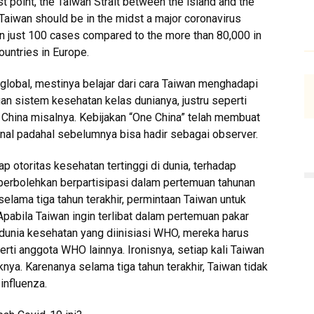
t point, the Taiwan Strait between the island and the
 Taiwan should be in the midst a major coronavirus
en just 100 cases compared to the more than 80,000 in
ountries in Europe.
global, mestinya belajar dari cara Taiwan menghadapi
an sistem kesehatan kelas dunianya, justru seperti
l. China misalnya. Kebijakan “One China” telah membuat
ional padahal sebelumnya bisa hadir sebagai observer.
p otoritas kesehatan tertinggi di dunia, terhadap
perbolehkan berpartisipasi dalam pertemuan tahunan
lama tiga tahun terakhir, permintaan Taiwan untuk
Apabila Taiwan ingin terlibat dalam pertemuan pakar
 dunia kesehatan yang diinisiasi WHO, mereka harus
ti anggota WHO lainnya. Ironisnya, setiap kali Taiwan
a. Karenanya selama tiga tahun terakhir, Taiwan tidak
influenza.