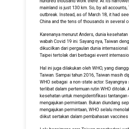
hundred thousand work there. At its narrowes
mainland is just 130 km. So, by all accounts,
outbreak. Instead, as of March 18, it had se
China and the tens of thousands in several c
Karenanya menurut Anders, dunia kesehatan 
wabah Covid 19 ini. Sayang nya, Taiwan deng
dikucilkan dari pergaulan dunia internasiona
Taipei tertolak dari berbagai event internas
Hal ini juga dilakukan oleh WHO, yang diangga
Taiwan. Sampai tahun 2016, Taiwan masih di
WHO sebagai a non-state actor. Sayangnya se
terlibat dalam pertemuan rutin WHO ditolak. 
kesehatan untuk mengidentifikasi tantangan
mengajukan permintaan. Bukan diundang seper
mengajukan permintaan, WHO selalu menolakny
diikut sertakan dalam pembahasan vaccines 