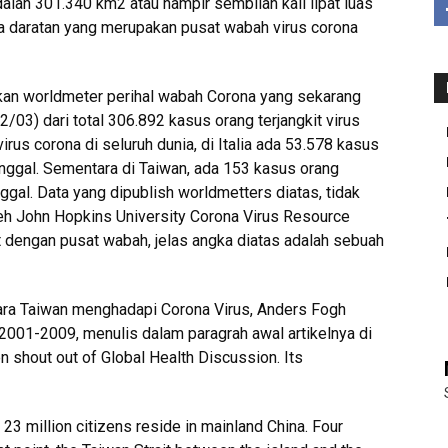
lah 301.340 km2 atau hampir sembilan kali lipat luas
ina daratan yang merupakan pusat wabah virus corona
ikan worldmeter perihal wabah Corona yang sekarang
22/03) dari total 306.892 kasus orang terjangkit virus
irus corona di seluruh dunia, di Italia ada 53.578 kasus
nggal. Sementara di Taiwan, ada 153 kasus orang
ggal. Data yang dipublish worldmetters diatas, tidak
eh John Hopkins University Corona Virus Resource
t dengan pusat wabah, jelas angka diatas adalah sebuah
ra Taiwan menghadapi Corona Virus, Anders Fogh
001-2009, menulis dalam paragrah awal artikelnya di
n shout out of Global Health Discussion. Its
 23 million citizens reside in mainland China. Four