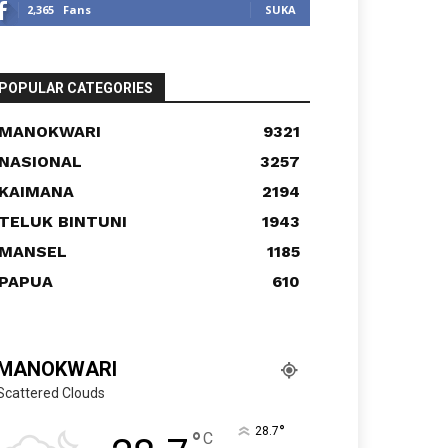
2,365
Fans
SUKA
POPULAR CATEGORIES
MANOKWARI
9321
NASIONAL
3257
KAIMANA
2194
TELUK BINTUNI
1943
MANSEL
1185
PAPUA
610
MANOKWARI
Scattered Clouds
°
28.7
°
C