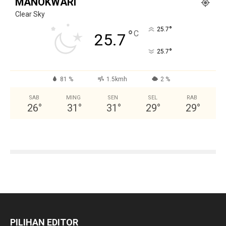
MANOKWARI
Clear Sky
°
25.7
°
C
25.7
°
25.7
81 %
1.5kmh
2 %
SAB
MING
SEN
SEL
RAB
26
°
31
°
31
°
29
°
29
°
PILIHAN EDITOR