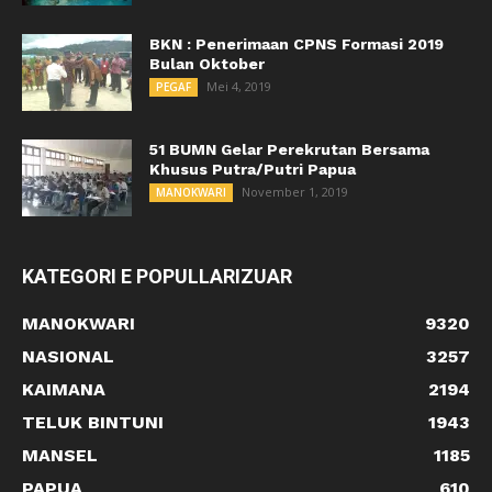
BKN : Penerimaan CPNS Formasi 2019
Bulan Oktober
Mei 4, 2019
PEGAF
51 BUMN Gelar Perekrutan Bersama
Khusus Putra/Putri Papua
November 1, 2019
MANOKWARI
KATEGORI E POPULLARIZUAR
MANOKWARI
9320
NASIONAL
3257
KAIMANA
2194
TELUK BINTUNI
1943
MANSEL
1185
PAPUA
610