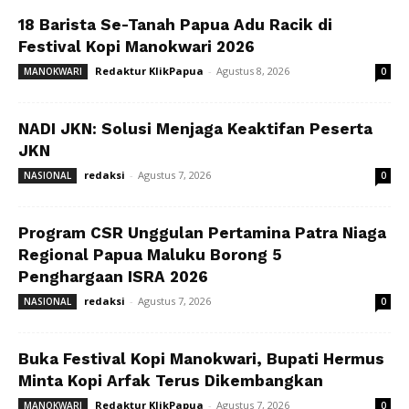
18 Barista Se-Tanah Papua Adu Racik di
Festival Kopi Manokwari 2026
Redaktur KlikPapua
-
Agustus 8, 2026
MANOKWARI
0
NADI JKN: Solusi Menjaga Keaktifan Peserta
JKN
redaksi
-
Agustus 7, 2026
NASIONAL
0
Program CSR Unggulan Pertamina Patra Niaga
Regional Papua Maluku Borong 5
Penghargaan ISRA 2026
redaksi
-
Agustus 7, 2026
NASIONAL
0
Buka Festival Kopi Manokwari, Bupati Hermus
Minta Kopi Arfak Terus Dikembangkan
Redaktur KlikPapua
-
Agustus 7, 2026
MANOKWARI
0